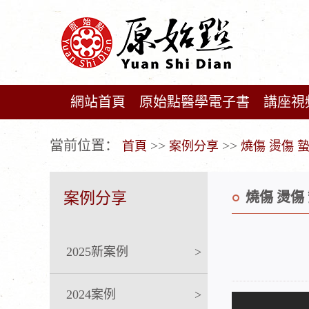
網站首頁
原始點醫學電子書
講座視
广告位不存在!
當前位置：
>>
>>
首頁
案例分享
燒傷 燙傷 
案例分享
燒傷 燙傷
2025新案例
>
2024案例
>