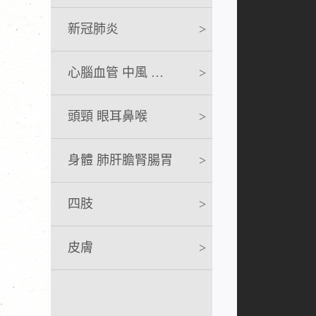
新冠肺炎
>
心腦血管 中風 急救
>
頭頸 眼耳鼻喉
>
身體 肺肝膽腎腸胃
>
四肢
>
皮膚
>