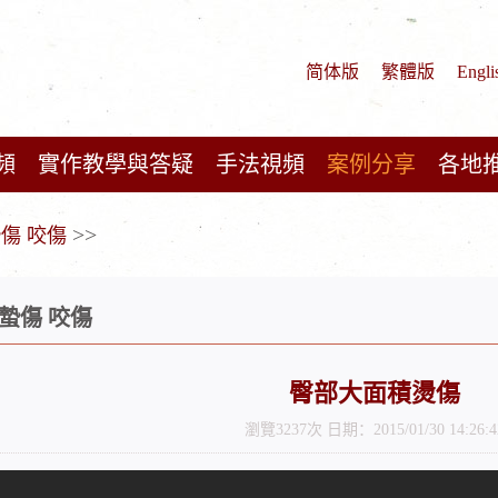
简体版
繁體版
Engli
頻
實作教學與答疑
手法視頻
案例分享
各地
>>
蟄傷 咬傷
 蟄傷 咬傷
臀部大面積燙傷
瀏覽3237次 日期：2015/01/30 14:26:4