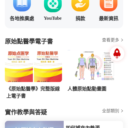
YouTube
各地推廣處
捐款
最新資訊
查看更多
原始點醫學電子書
《原始點醫學》完整版線
人體原始點動畫圖
上電子書
全部類別
實作教學與答疑