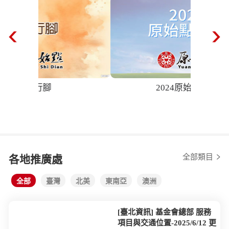
仁醫行腳
全部類目
各地推廣處
全部
臺灣
北美
東南亞
澳洲
[臺北資訊] 基金會總部 服務
項目與交通位置-2025/6/12 更