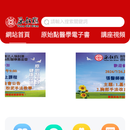
請輸入搜索關鍵詞
搜
網站首頁
原始點醫學電子書
講座視頻