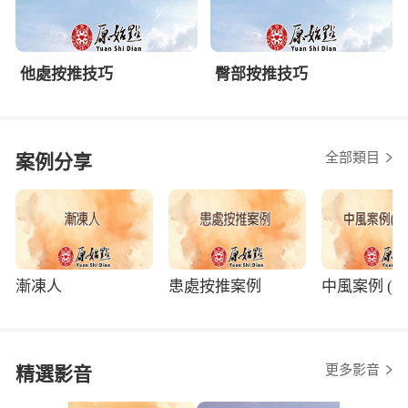
他處按推技巧
臀部按推技巧
全部類目
案例分享
漸凍人
患處按推案例
中風案例 (程
更多影音
精選影音