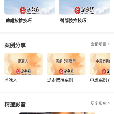
他處按推技巧
臀部按推技巧
全部類目
案例分享
漸凍人
患處按推案例
中風案例 (程
更多影音
精選影音