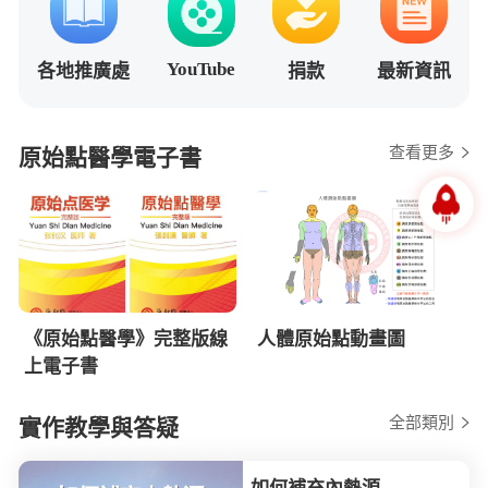
YouTube
各地推廣處
捐款
最新資訊
查看更多
原始點醫學電子書
《原始點醫學》完整版線
人體原始點動畫圖
上電子書
全部類別
實作教學與答疑