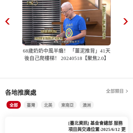
醫行腳
2024原始點之歌
全部類目
各地推廣處
全部
臺灣
北美
東南亞
澳洲
[臺北資訊] 基金會總部 服務
項目與交通位置-2025/6/12 更