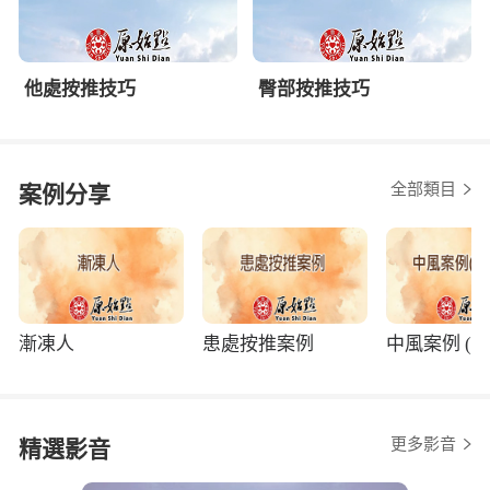
他處按推技巧
臀部按推技巧
全部類目
案例分享
漸凍人
患處按推案例
中風案例 (程
更多影音
精選影音