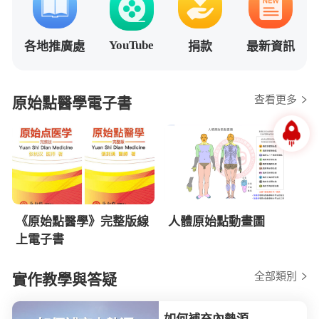
YouTube
各地推廣處
捐款
最新資訊
查看更多
原始點醫學電子書
《原始點醫學》完整版線
人體原始點動畫圖
上電子書
全部類別
實作教學與答疑