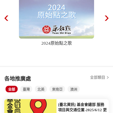
始點之歌
68歲奶奶中風半癱！ 「薑泥推背」41天
後自己爬樓梯！ 20240518【聚焦2.0】
全部類目
各地推廣處
全部
臺灣
北美
東南亞
澳洲
[臺北資訊] 基金會總部 服務
項目與交通位置-2025/6/12 更