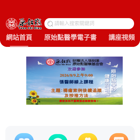
請輸入搜索關鍵詞
搜
網站首頁
原始點醫學電子書
講座視頻