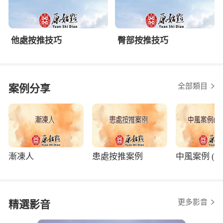
他處按推技巧
臀部按推技巧
全部類目
案例分享
漸凍人
患處按推案例
中風案例 (程
更多影音
精選影音