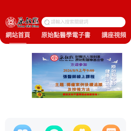
請輸入搜索關鍵詞
搜
網站首頁
原始點醫學電子書
講座視頻