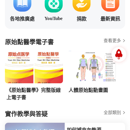
YouTube
各地推廣處
捐款
最新資訊
查看更多
原始點醫學電子書
《原始點醫學》完整版線
人體原始點動畫圖
上電子書
全部類別
實作教學與答疑