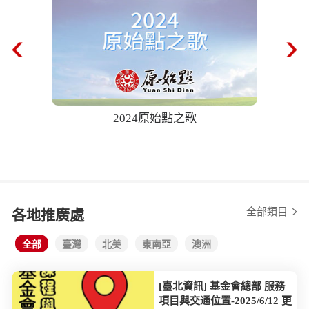
2024原始點之歌
68歲奶奶中風半癱！
後自己爬樓梯！ 202
全部類目
各地推廣處
全部
臺灣
北美
東南亞
澳洲
[臺北資訊] 基金會總部 服務
項目與交通位置-2025/6/12 更