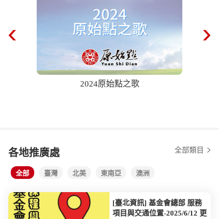
2024原始點之歌
68歲奶
後自己爬樓
全部類目
各地推廣處
全部
臺灣
北美
東南亞
澳洲
[臺北資訊] 基金會總部 服務
項目與交通位置-2025/6/12 更