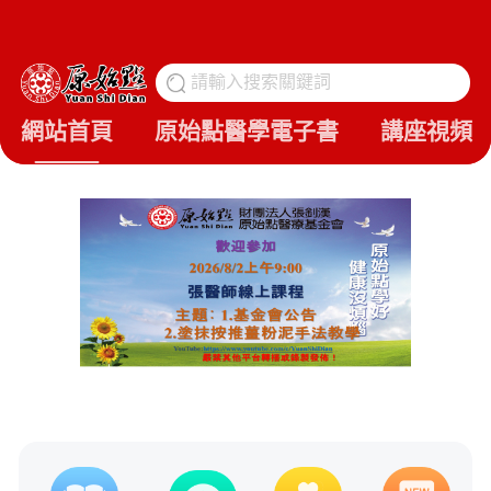
請輸入搜索關鍵詞
搜
網站首頁
原始點醫學電子書
講座視頻