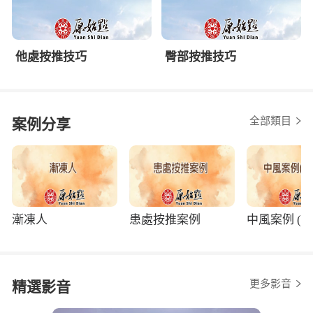
他處按推技巧
臀部按推技巧
全部類目
案例分享
漸凍人
患處按推案例
中風案例 (程
更多影音
精選影音