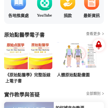
YouTube
各地推廣處
捐款
最新資訊
查看更多
原始點醫學電子書
《原始點醫學》完整版線
人體原始點動畫圖
上電子書
全部類別
實作教學與答疑