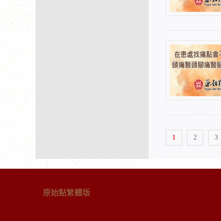
1
2
3
原始點繁體版