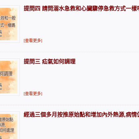
提問四 請問溺水急救和心臟驟停急救方式一樣
[查看更多]
提問三 疝氣如何調理
[查看更多]
經過三個多月按推原始點和增加內外熱源,病情