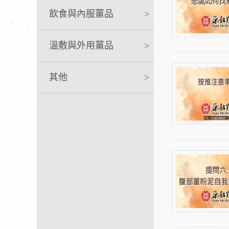
飲食與內服薑品
>
溫敷與外用薑品
>
其他
>