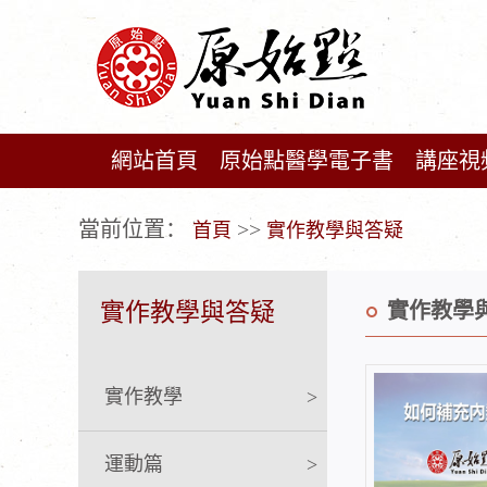
網站首頁
原始點醫學電子書
講座視
广告位不存在!
當前位置：
>>
首頁
實作教學與答疑
實作教學與答疑
實作教學
實作教學
>
運動篇
>