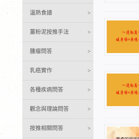
溫熱食譜
>
薑粉泥按推手法
>
腫瘤問答
>
乳癌實作
>
各種疾病問答
>
觀念與理論問答
>
按推相關問答
>