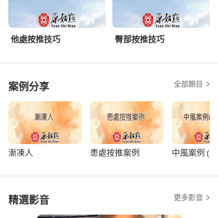
他處按推技巧
臀部按推技巧
全部類目
案例分享
漸凍人
患處按推案例
中風案例 (程
更多影音
精選影音