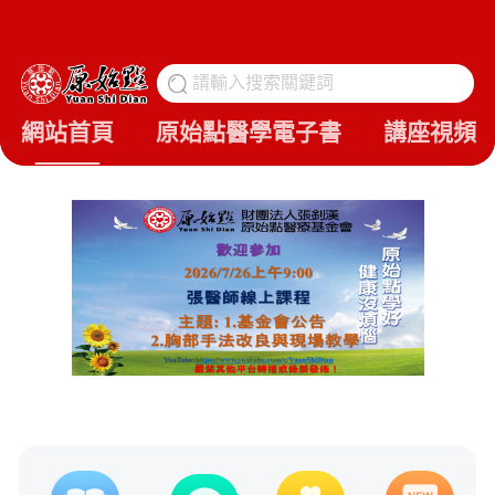
請輸入搜索關鍵詞
搜
網站首頁
原始點醫學電子書
講座視頻