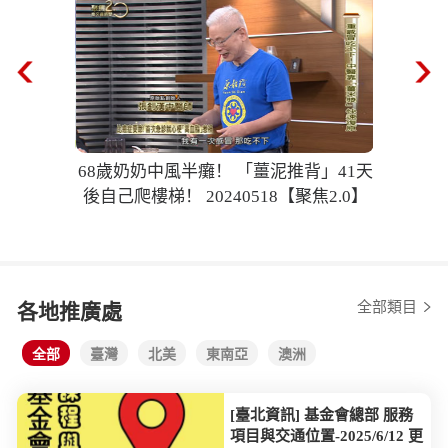
68歲奶奶中風半癱！ 「薑泥推背」41天
後自己爬樓梯！ 20240518【聚焦2.0】
全部類目
各地推廣處
全部
臺灣
北美
東南亞
澳洲
[臺北資訊] 基金會總部 服務
項目與交通位置-2025/6/12 更