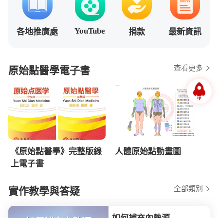
YouTube
各地推廣處
捐款
最新資訊
查看更多
原始點醫學電子書
《原始點醫學》完整版線
人體原始點動畫圖
上電子書
全部類別
實作教學與答疑