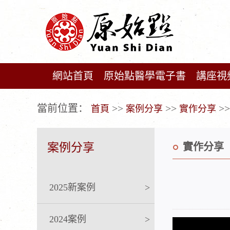
網站首頁
原始點醫學電子書
講座視
广告位不存在!
當前位置：
>>
>>
>>
首頁
案例分享
實作分享
案例分享
實作分享
2025新案例
>
2024案例
>