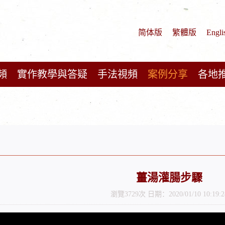
简体版
繁體版
Engli
頻
實作教學與答疑
手法視頻
案例分享
各地
薑湯灌腸步驟
瀏覽3729次 日期：2020/01/10 10:19:2