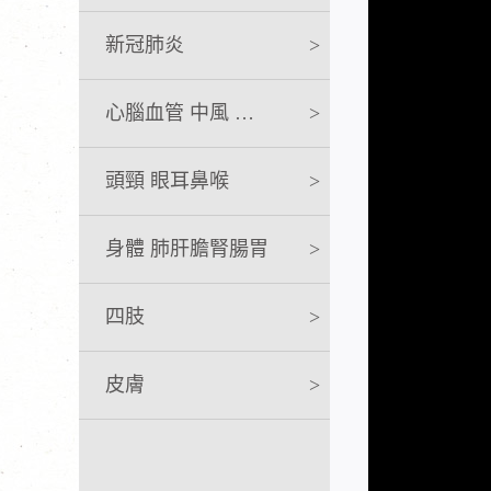
新冠肺炎
>
心腦血管 中風 急救
>
頭頸 眼耳鼻喉
>
身體 肺肝膽腎腸胃
>
四肢
>
皮膚
>