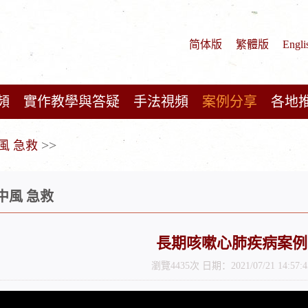
简体版
繁體版
Engli
頻
實作教學與答疑
手法視頻
案例分享
各地
>>
風 急救
中風 急救
長期咳嗽心肺疾病案例
瀏覽4435次 日期：2021/07/21 14:57:4