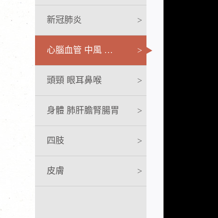
新冠肺炎
>
心腦血管 中風 急救
>
頭頸 眼耳鼻喉
>
身體 肺肝膽腎腸胃
>
四肢
>
皮膚
>