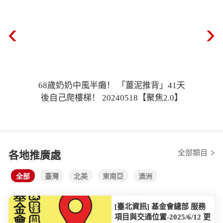
68歲奶奶中風半癱！ 「薑泥推背」41天
後自己爬樓梯！ 20240518【聚焦2.0】
全部類目
各地推廣處
全部
臺灣
北美
東南亞
澳洲
[臺北資訊] 基金會總部 服務
項目與交通位置-2025/6/12 更