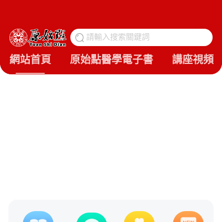
請輸入搜索關鍵詞
搜
網站首頁
原始點醫學電子書
講座視頻