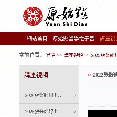
網站首頁
原始點醫學電子書
講座視
广告位不存在!
當前位置：
>>
>>
首頁
講座視頻
2022張醫
講座視頻
2022張
2026張醫師線上課程
>
2025張醫師線上課程
>