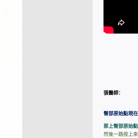
張醫師：
臀部原始點現在
那上臀部原始點
然後一路按上來