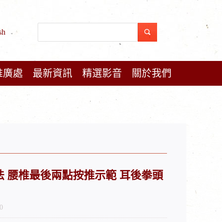
sh
推廣處
最新資訊
精選影音
關於我們
始點手法 腰椎最後兩點按推示範 耳後拳頭
0