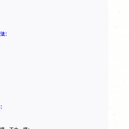
按法：
點：