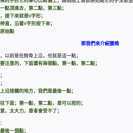
候的手肘它的掌心比較偏上
；跟剛剛上臀部原始點它的手法是這
一點頂進去，第二點，第三點；
，接下來就是
字形；
V
伸直，沿著
字形按下來；
V
原始點
那我們來介紹腰椎
，以前是在胯骨上沿，也就是這一點；
要注意的，下面還有兩個點，第一點，第二點；
；
；
上沿接觸的地方，我們是最後一點；
往下面；第一點，第二點，是可以按的；
意，太大力，患者會受不了；
：
最後一個點；