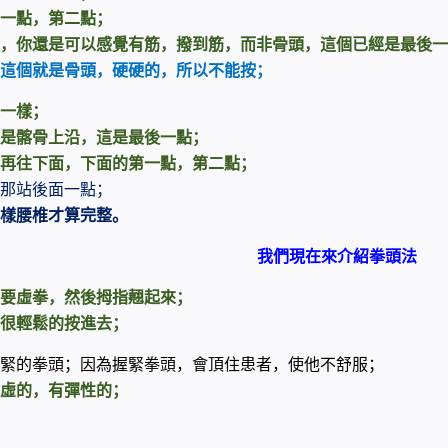
一點，第二點；
，你還是可以感覺有筋，撥到筋，而非骨頭，這個已經是最後一
這個就是骨頭，硬硬的，所以不能按；
一樣；
是髂骨上沿，這是最後一點；
再往下面，下面的第一點，第二點；
那站後面一點；
樣腰椎才算完整。
我們現在來介紹拳頭法
要虛拳，然後拇指翹起來；
很輕鬆的按進去；
緊的拳頭；因為握緊拳頭，會頂住患者，使他不舒服；
虛的，有彈性的；