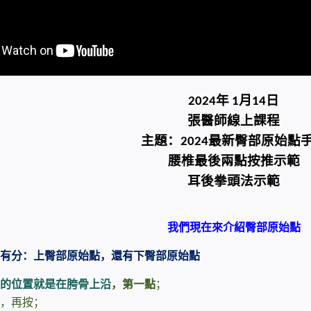
年
月
日
2024
1
14
張醫師線上課程
主題：
最新臀部原始點
2024
腰椎最後兩點按推示範
耳後拳頭法示範
我們現在來介紹臀部原始點
有分：上臀部原始點，還有下臀部原始點
的位置就是在胯骨上沿
，第一點
；
，再按；