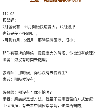
：
11
02
張醫師：
月發現有，
月開始快速變大，
月爆掉，
7
11
12
也就是差不多
個月，
5
月到
月，
個月；那時候有硬塊，很小；
7
11
5
那你有硬塊的時候，慢慢變大的時候，你也沒有處理？
患者：還沒有時間去處理；
張醫師：那時候，你也沒有去看醫生？
患者：那時候沒有；
張醫師：都沒有？你不怕嗎？
患者：應該說是想方法，儘量不要用西醫的方式治療；
上個禮拜，有去看中國醫藥學院，也是西醫的，