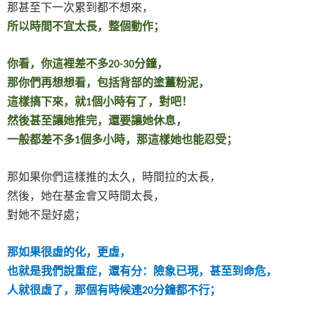
那甚至下一次累到都不想來，
所以時間不宜太長，整個動作；
你看，你這裡差不多
分鐘，
20-30
那你們再想想看，包括背部的塗薑粉泥，
這樣搞下來，就
個小時有了，對吧！
1
然後甚至讓她推完，還要讓她休息，
一般都差不多
個多小時，那這樣她也能忍受；
1
那如果你們這樣推的太久，時間拉的太長，
然後，她在基金會又時間太長，
對她不是好處；
那如果很虛的化，更虛，
也就是我們說重症，還有分：險象已現，甚至到命危，
人就很虛了，那個有時候連
分鐘都不行；
20