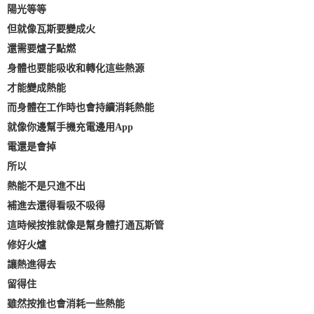
陽光等等
但就像瓦斯要變成火
還需要爐子點燃
身體也要能吸收和轉化這些熱源
才能變成熱能
而身體在工作時也會持續消耗熱能
就像你邊幫手機充電邊用App
電還是會掉
所以
熱能不是只進不出
補進去還得看吸不吸得
這時候按推就像是幫身體打通瓦斯管
修好火爐
讓熱進得去
留得住
雖然按推也會消耗一些熱能