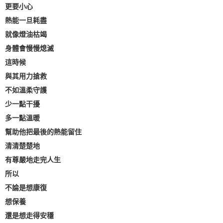
更要小心
熱能一旦耗盡
就像燈油枯竭
身體會慢慢熄滅
這時候
與其用力搶救
不如溫柔守護
少一點干擾
多一點溫暖
幫助他把最後的熱能留住
清清楚楚地
有尊嚴地走完人生
所以
不論是想康復
想保養
還是想走得安穩