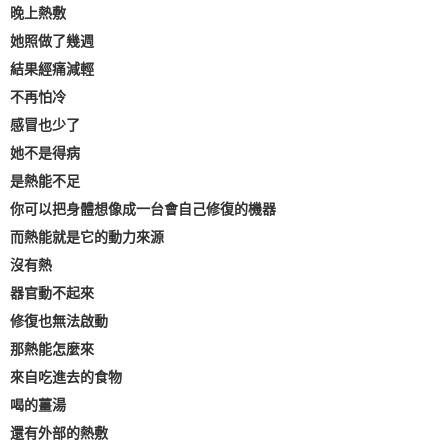
晚上熱敷
她照做了幾週
結果經痛減輕
不再怕冷
感冒也少了
她不是得病
是熱能不足
你可以把身體想像成一台會自己修復的機器
而熱能就是它的動力來源
沒有熱
器官動不起來
修復也無法啟動
那熱能怎麼來
來自吃進去的食物
喝的薑湯
還有外部的熱敷