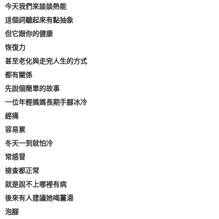
今天我們來談談熱能
這個詞聽起來有點抽象
但它跟你的健康
恢復力
甚至老化與走完人生的方式
都有關係
先說個簡單的故事
一位年輕媽媽長期手腳冰冷
經痛
容易累
冬天一到就怕冷
常感冒
檢查都正常
就是說不上哪裡有病
後來有人建議她喝薑湯
泡腳