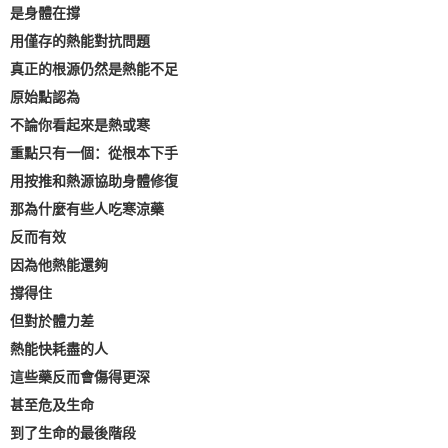
是身體在撐
用僅存的熱能對抗問題
真正的根源仍然是熱能不足
原始點認為
不論你看起來是熱或寒
重點只有一個：從根本下手
用按推和熱源協助身體修復
那為什麼有些人吃寒涼藥
反而有效
因為他熱能還夠
撐得住
但對於體力差
熱能快耗盡的人
這些藥反而會傷得更深
甚至危及生命
到了生命的最後階段