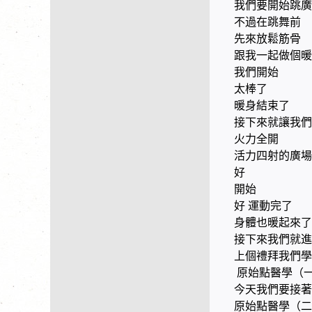
我們要開始跳廣
不過在跳舞前
先來放鬆筋骨
跟我一起做個暖
我們開始
太棒了
暖身結束了
接下來就讓我們
火力全開
活力四射的廣場
好
開始
好 運動完了
身體也暖起來了
接下來我們就進
上個禮拜我們學
原始點醫學（
今天我們要接
原始點醫學（