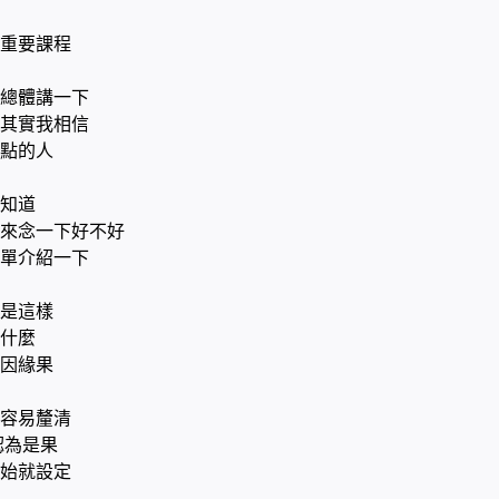
聽
重要課程
總體講一下
其實我相信
點的人
知道
來念一下好不好
單介紹一下
是這樣
什麼
因緣果
容易釐清
認為是果
始就設定