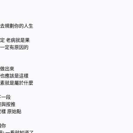
去規劃你的人生
定 老病就是果
一定有原因的
做出來
也應該是這樣
因素就是屬於什麼
下一段
察與按推
麼樣 原始點
講你
損) 一看就知道了