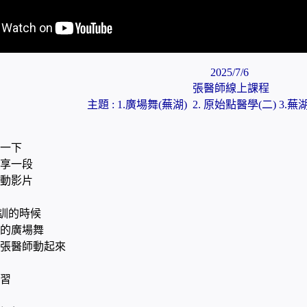
2025/7/6
張醫師線上課程
主題 : 1.廣場舞(蕪湖) 2. 原始點醫學(二) 3
一下
享一段
動影片
培訓的時候
的廣場舞
張醫師動起來
習