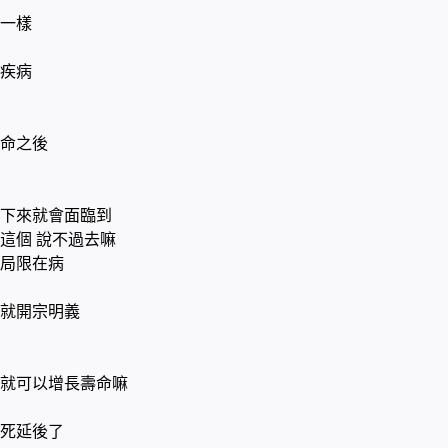
一樣
決疾病
命之後
下來就會面臨到
這個 說不過去嘛
局限在病
就開宗明義
就可以增長壽命嘛
死延後了