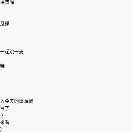
場舞囉
身操
一起跳一支
舞
入今天的重頭戲
習了
一）
著來看
二）