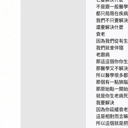
不是跟一般醫學
都只局限在疾病
我們不只要解
還要解決什麼
衰老
因為我們從有生
我們就會伴隨
老跟病
那這這個你你生
那醫學又不解決
所以醫學很多都
那個有一點狹隘
那原始點一開始
就是你生老病死
我要解決
因為你延緩衰老
這是相對而言嘛
所以這個就是把