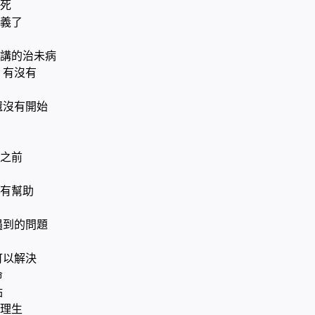
死
義了
講的治未病
 有沒有
還沒有開始
孕之前
有幫助
遇到的問題
可以解決
命
點
處理生