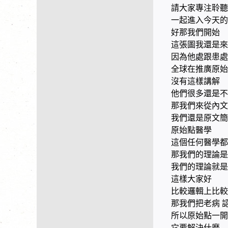
請大家專注聆
一起進入今天的
好那我們開始
這張圖我還是來
因為他處跟患處
全球在推廣原始
沒有這樣講解
他們很多還是不
那我們來從內文
我們還是原文簡
原始點醫學
這個任何醫學都
那我們的理論是
我們的理論就是
這樣大家好
比較邏輯上比較
那我們把老病 
所以原始點一開
它要解決什麼