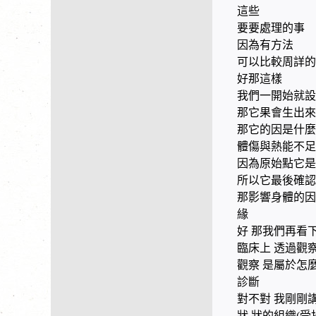
這些
要要處理的事
因為有方法
可以比較周詳的
好那這樣
我們一開始就設
那它果會生出來
那它的因是什麼
體傷與熱能不足
因為原始點它是
所以它最後確認
那影響身體的
緣
好 那我們再看
臨床上 透過觀
觀察 是屬於怎
診斷
對不對 我剛剛
狀 狀的組織(受