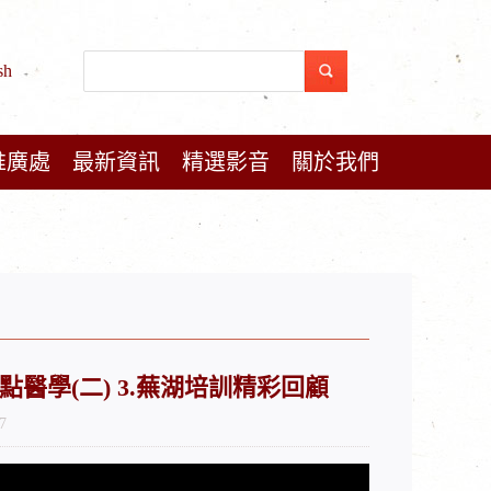
sh
推廣處
最新資訊
精選影音
關於我們
 原始點醫學(二) 3.蕪湖培訓精彩回顧
7