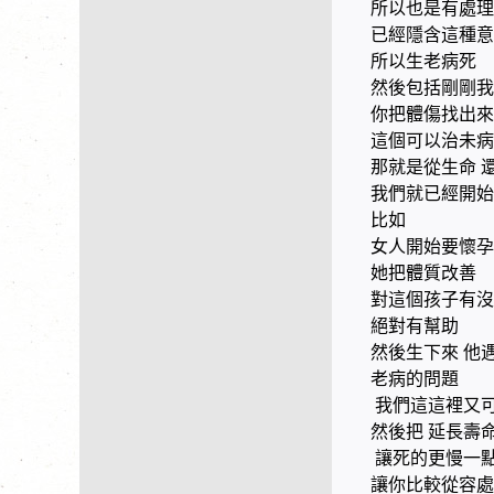
所以也是有處理
已經隱含這種意
所以生老病死
然後包括剛剛我
你把體傷找出來
這個可以治未病
那就是從生命 
我們就已經開始
比如
女人開始要懷
她把體質改善
對這個孩子有沒
絕對有幫助
然後生下來 他
老病的問題
我們這這裡又
然後把 延長壽
讓死的更慢一
讓你比較從容