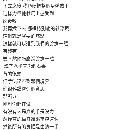
下去之後 我順便把整個身體放下
這樣力量他就馬上感受到
然後哎
我再揉下去 哪裡特別痛的就浮現
這個就是我要的痛點
這樣就可以達到我們的診療一體
有沒有
要不然你怎麼說診療一體
講了老半天你們看書
背的很熟
但手法達不到那個境界
你很難體會這個意思
那所以
剛剛你們在做
有沒有人是真的手是沒力
然後真的靠身體來掌控這個
然後所有的身體是由這一手