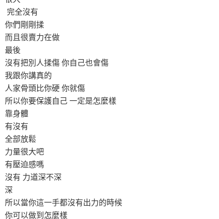
完全沒有
你們剛剛揉
而且很賣力在做
最後
沒有把別人揉傷 你自己也會傷
我跟你講真的
人家骨頭比你硬 你就傷
所以你要保護自己 一定是怎麼樣
靠身體
有沒有
全部放鬆
力量很大吧
有壓迫感嗎
沒有 力道深不深
深
所以當你這一手都沒有出力的時候
你可以做到怎麼樣