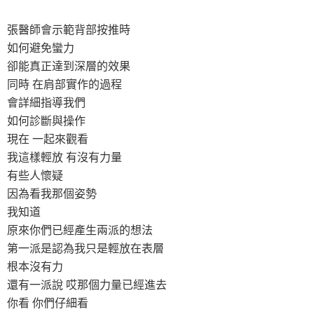
張醫師會示範背部按推時
如何避免蠻力
卻能真正達到深層的效果
同時 在肩部實作的過程
會詳細指導我們
如何診斷與操作
現在 一起來觀看
我這樣輕放 有沒有力量
有些人懷疑
因為看我那個姿勢
我知道
原來你們已經產生兩派的想法
第一派是認為我只是輕放在表層
根本沒有力
還有一派說 哎那個力量已經進去
你看 你們仔細看