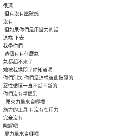
很深
但有沒有壓破感
沒有
但如果你們是用蠻力的話
這樣 下去
我學你們
這個有有什麼氣
氣都起不來了
她被我揉悶了你知道嗎
你們別笑 你們是這樣彼此摧殘的
惡性循環一直不斷不斷的
你們沒有掌握到
原來力量來自哪裡
施力的工具 有沒有在用力
完全沒有
瞭解吧
那力量來自哪裡