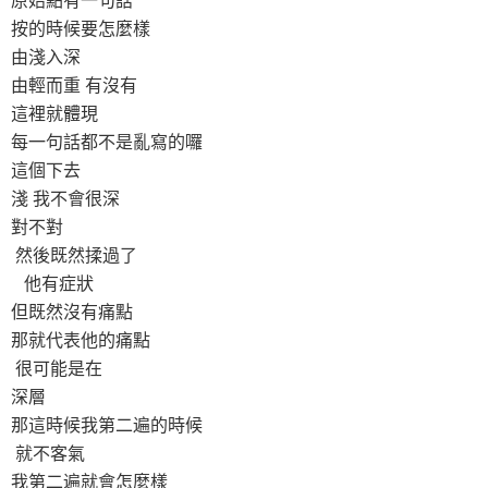
按的時候要怎麼樣
由淺入深
由輕而重 有沒有
這裡就體現
每一句話都不是亂寫的囉
這個下去
淺 我不會很深
對不對
然後既然揉過了
他有症狀
但既然沒有痛點
那就代表他的痛點
很可能是在
深層
那這時候我第二遍的時候
就不客氣
我第二遍就會怎麼樣