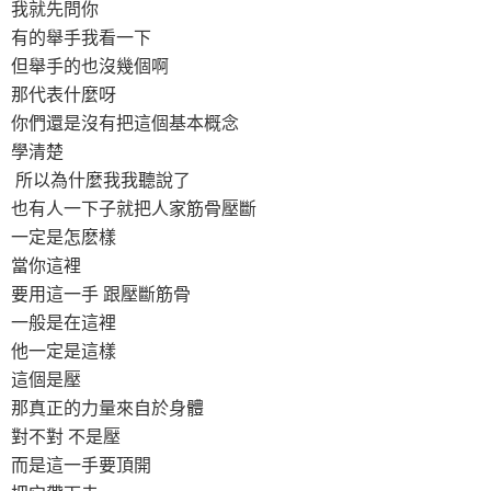
我就先問你
有的舉手我看一下
但舉手的也沒幾個啊
那代表什麼呀
你們還是沒有把這個基本概念
學清楚
所以為什麼我我聽說了
也有人一下子就把人家筋骨壓斷
一定是怎麽樣
當你這裡
要用這一手 跟壓斷筋骨
一般是在這裡
他一定是這樣
這個是壓
那真正的力量來自於身體
對不對 不是壓
而是這一手要頂開