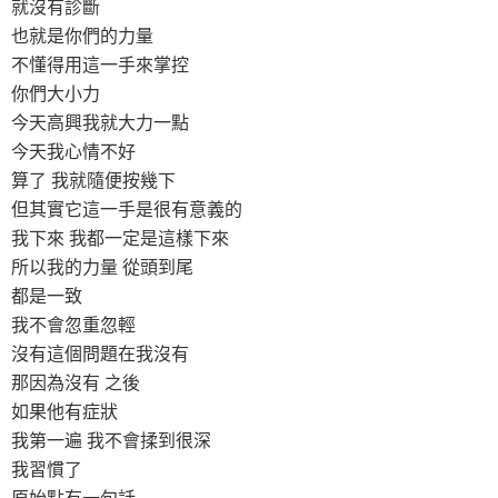
就沒有診斷
也就是你們的力量
不懂得用這一手來掌控
你們大小力
今天高興我就大力一點
今天我心情不好
算了 我就隨便按幾下
但其實它這一手是很有意義的
我下來 我都一定是這樣下來
所以我的力量 從頭到尾
都是一致
我不會忽重忽輕
沒有這個問題在我沒有
那因為沒有 之後
如果他有症狀
我第一遍 我不會揉到很深
我習慣了
原始點有一句話