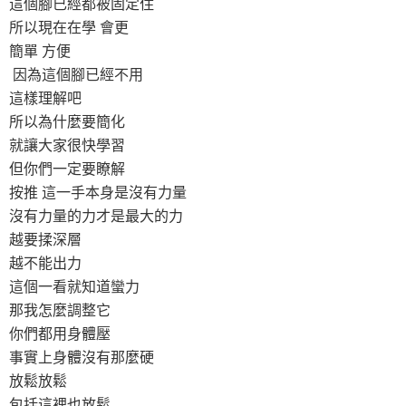
這個腳已經都被固定住
所以現在在學 會更
簡單 方便
因為這個腳已經不用
這樣理解吧
所以為什麼要簡化
就讓大家很快學習
但你們一定要瞭解
按推 這一手本身是沒有力量
沒有力量的力才是最大的力
越要揉深層
越不能出力
這個一看就知道蠻力
那我怎麼調整它
你們都用身體壓
事實上身體沒有那麼硬
放鬆放鬆
包括這裡也放鬆