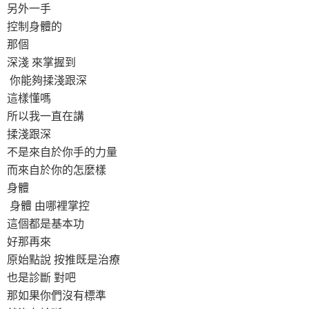
另外一手
控制身體的
那個
深淺 來掌握到
你能夠揉淺跟深
這樣懂嗎
所以我一直在講
揉淺跟深
不是來自於你手的力量
而來自於你的怎麼樣
身體
身體 由哪裡掌控
這個都是基本功
好那再來
原始點說 按推既是治療
也是診斷 對吧
那如果你們沒有標準