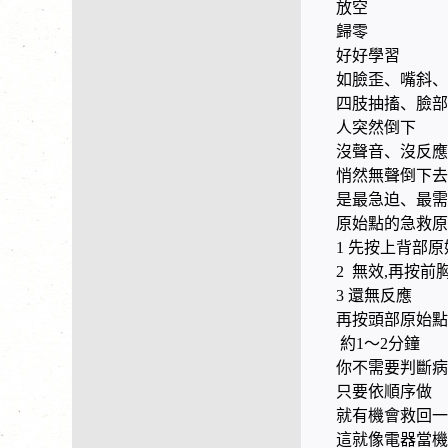
放空
歸零
好好學習
如臉歪、嘴斜、
四肢抽搐、臉部
人突然倒下
沒聲音、沒反應
悄然無聲倒下去
是最急迫、最需
原始點的急救原
1 先按上背部原
2 無效,再按前
3 還無反應
再按頭部原始
約1～2分鐘
你不需要判斷病
只要依順序做
就有機會救回一
這就像電器當機