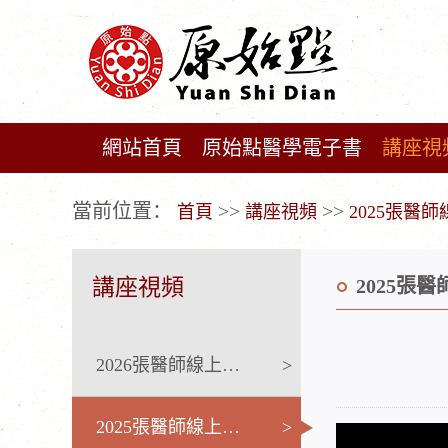
網站首頁
原始點醫學電子書
講座視
广告位不存在!
當前位置：
>>
>>
首頁
講座視頻
2025張醫
講座視頻
2025張
2026張醫師線上課程
>
2025張醫師線上課程
>