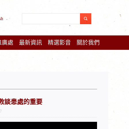
sh
推廣處
最新資訊
精選影音
關於我們
 從急救談患處的重要
7