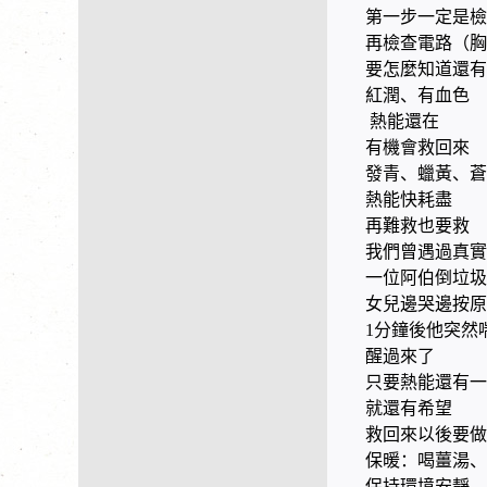
第一步一定是檢
再檢查電路（胸
要怎麼知道還有
紅潤、有血色
熱能還在
有機會救回來
發青、蠟黃、
熱能快耗盡
再難救也要救
我們曾遇過真實
一位阿伯倒垃圾
女兒邊哭邊按原
1分鐘後他突然
醒過來了
只要熱能還有一
就還有希望
救回來以後要做
保暖：喝薑湯、
保持環境安靜、