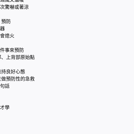
次驚嚇或著涼
 預防
器
會熄火
件事來預防
部、上背部原始點
維持良好心態
在做預防性的急救
句話
才學