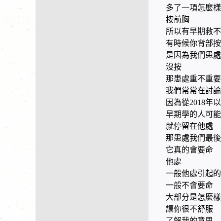
多了一項怎麼樣
按前胸
所以有早期救不
有時候你背部按
是因為我們患處
沒按
那患處重不重要
我們常常在討論
因為從2018
早期學的人可能
就停留在他處
那患處我們最後
它真的會要命
他處
一般他處引起的
一般不會要命
大部分是怎麼樣
讓你很不舒服
了解我的意思