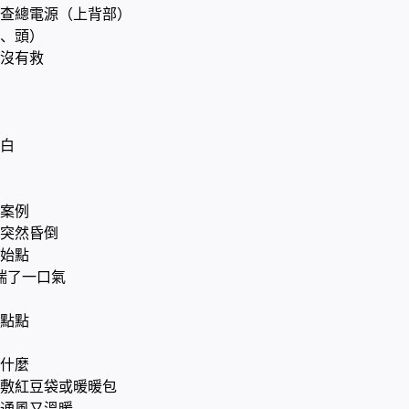
查總電源（上背部）
、頭）
沒有救
蒼白
案例
突然昏倒
始點
喘了一口氣
點點
什麼
敷紅豆袋或暖暖包
通風又溫暖