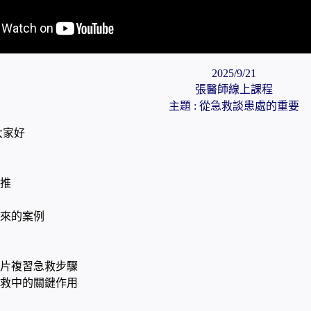
2025/9/21
張醫師線上課程
主題 : 從急救談患處的重要
大家好
推
來的案例
片複習急救步驟
救中的關鍵作用