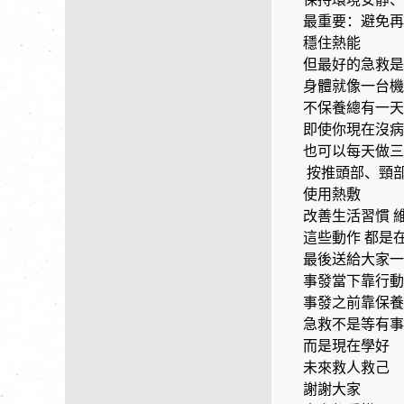
最重要：避免再
穩住熱能
但最好的急救是
身體就像一台機
不保養總有一天
即使你現在沒病
也可以每天做三
按推頭部、頸
使用熱敷
改善生活習慣 
這些動作 都是
最後送給大家一
事發當下靠行動
事發之前靠保養
急救不是等有事
而是現在學好
未來救人救己
謝謝大家