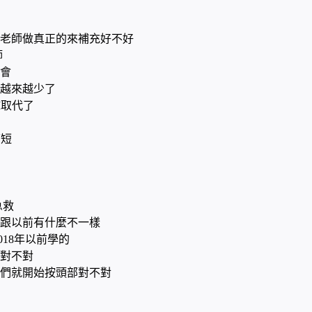
老師做真正的來補充好不好
師
會
越來越少了
I取代了
簡短
急救
跟以前有什麼不一樣
018年以前學的
對不對
們就開始按頭部對不對