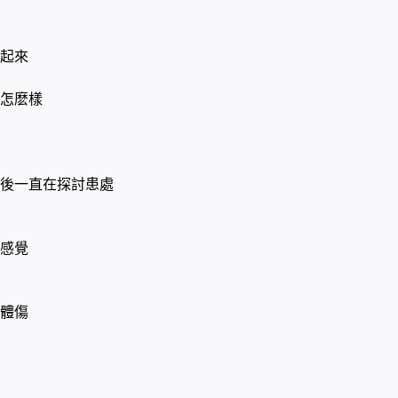
起來
怎麽樣
年以後一直在探討患處
感覺
體傷