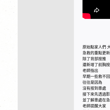
原始點家人們 
急救的重點更新
除了背部按推
還新增了前胸按
老師指出
早期一些救不回
往往是因為
沒有按到患處
接下來先透過影
並了解患處在急
老師提醒大家