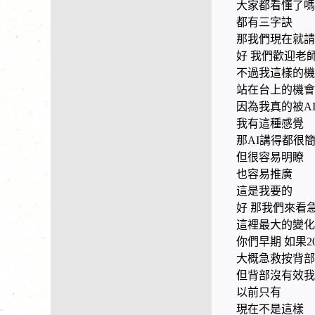
大家都看懂了嗎
都有三字訣
那我們現在就請
好 我們歡迎老
不過我這樣的機
站在台上的機會
因為我真的被A
我有這種感覺
那AI講得都很
但很容易明瞭
也容易推廣
這是我要的
好 那我們來看
這裡最大的變化
你們早期 如果2
大概急救按背部
但背部沒有效我
以前只有
現在不是這樣