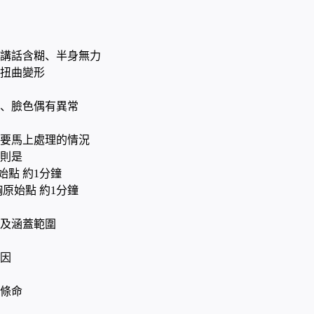
講話含糊、半身無力
扭曲變形
、臉色偶有異常
要馬上處理的情況
則是
始點 約1分鐘
胸原始點 約1分鐘
點及涵蓋範圍
因
條命