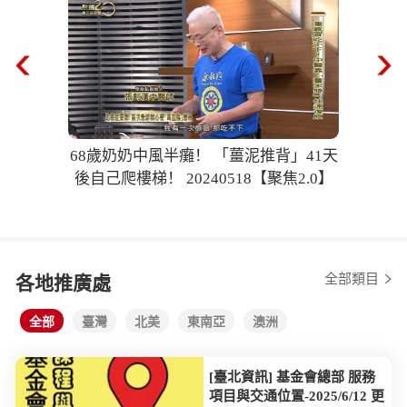
68歲奶奶中風半癱！ 「薑泥推背」41天
後自己爬樓梯！ 20240518【聚焦2.0】
全部類目
各地推廣處
全部
臺灣
北美
東南亞
澳洲
[臺北資訊] 基金會總部 服務
項目與交通位置-2025/6/12 更