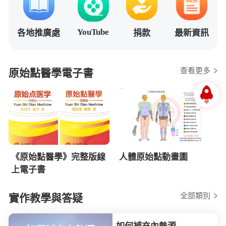
YouTube
各地推廣處
捐款
最新資訊
查看更多
原始點醫學電子書
《原始點醫學》完整版線
人體原始點動畫圖
上電子書
全部類別
實作教學與答疑