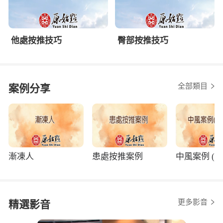
他處按推技巧
臀部按推技巧
全部類目
案例分享
漸凍人
患處按推案例
中風案例 (程
更多影音
精選影音