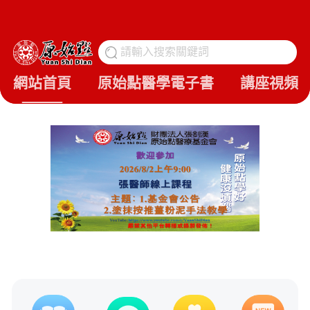
請輸入搜索關鍵詞
搜
網站首頁
原始點醫學電子書
講座視頻