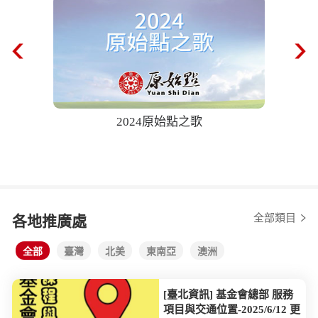
2024原始點之歌
68歲奶
後自己爬樓
全部類目
各地推廣處
全部
臺灣
北美
東南亞
澳洲
[臺北資訊] 基金會總部 服務
項目與交通位置-2025/6/12 更