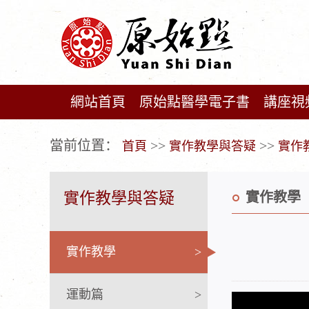
網站首頁
原始點醫學電子書
講座視
广告位不存在!
當前位置：
>>
>>
首頁
實作教學與答疑
實作
實作教學與答疑
實作教學
實作教學
>
運動篇
>