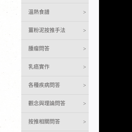
溫熱食譜
>
薑粉泥按推手法
>
腫瘤問答
>
乳癌實作
>
各種疾病問答
>
觀念與理論問答
>
按推相關問答
>