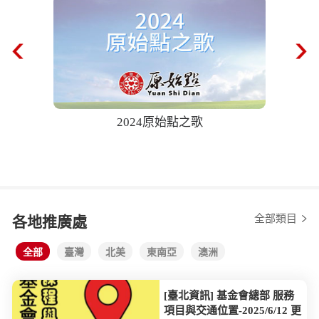
2024原始點之歌
68歲奶
後自己爬樓
全部類目
各地推廣處
全部
臺灣
北美
東南亞
澳洲
[臺北資訊] 基金會總部 服務
項目與交通位置-2025/6/12 更