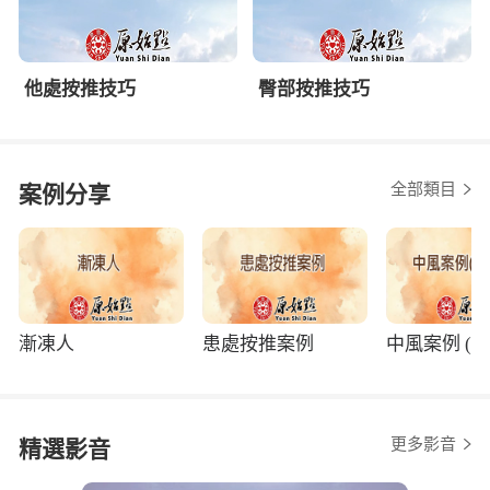
他處按推技巧
臀部按推技巧
全部類目
案例分享
漸凍人
患處按推案例
中風案例 (程
更多影音
精選影音