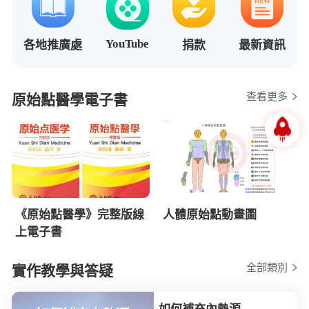
YouTube
各地推廣處
捐款
最新資訊
查看更多
原始點醫學電子書
《原始點醫學》完整版線
人體原始點動畫圖
上電子書
全部類別
實作教學與答疑