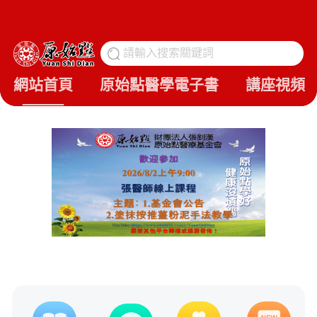
請輸入搜索關鍵詞
搜
網站首頁
原始點醫學電子書
講座視頻