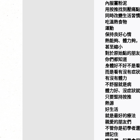
內服薑粉泥
用按推找到壓痛點
同時改變生活習慣
吃溫熱食物
運動
保持良好心情
熱能夠、體力夠，
甚至縮小
對於原始點的朋友
你們都知道
身體好不好不是看
而是看有沒有症狀
有沒有體力
不舒服就是病
體力好、沒症狀就
只要堅持按推
熱源
好生活
就是最好的療法
親愛的朋友們
不管你是初學者還
請記住