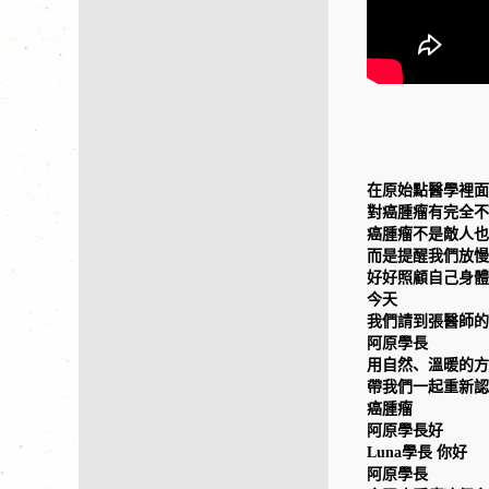
在原始點醫學裡面
對癌腫瘤有完全不
癌腫瘤不是敵人也
而是提醒我們放慢
好好照顧自己身體
今天
我們請到張醫師的
阿原學長
用自然、溫暖的方
帶我們一起重新認
癌腫瘤
阿原學長好
Luna學長 你好
阿原學長