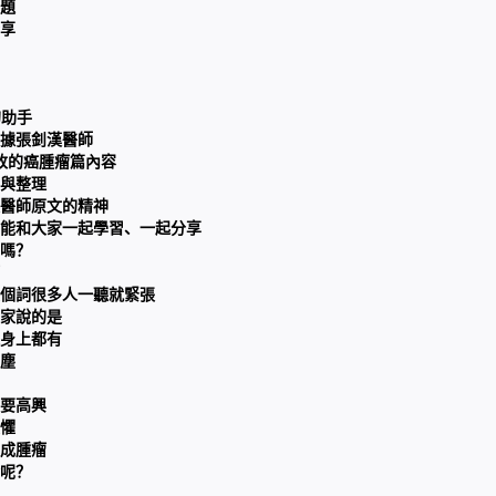
題
享
的助手
據張釗漢醫師
修改的癌腫瘤篇內容
與整理
醫師原文的精神
能和大家一起學習、一起分享
嗎？
個詞很多人一聽就緊張
家說的是
身上都有
塵
要高興
懼
成腫瘤
呢？