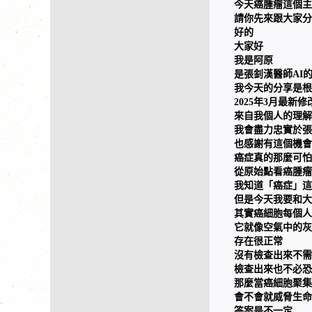
今天癌腫瘤這個主
請你先來跟大家分
好的
大家好
我是阿原
是張釗漢醫師AI
我今天的分享是根
2025年3月最新
來自我個人的理解
我會盡力忠實於張
也感謝有這個機會
癌症真的那麼可怕
從原始點看癌腫瘤
我知道「癌症」這
但是今天我要和大
其實癌細胞每個人
它就像空氣中的灰
存在很正常
沒有檢查出來不需
檢查出來也不必恐
那麼當癌細胞聚集
會不會就威脅生命
答案是不一定