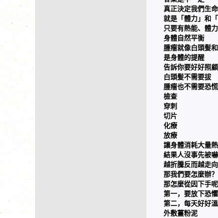
真正決定我們生命
就是「體力」和「
只要有熱能、體力
身體自然平衡
腫瘤就像白頭髮和
是身體的提醒
告訴你要好好照顧
白頭髮不需要拔
腫瘤也不需要恐慌
檢查
穿刺
切片
化療
放療
讓身體消耗大量熱
結果人沒事先被嚇
越折騰反而越走向
那我們要怎麼辦？
那怎麼從因下手呢
第一，要放下恐懼
第二，每天好好溫
外敷薑粉泥