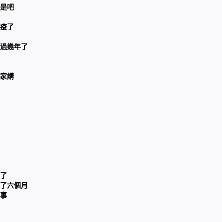
是吧
疫了
過幾年了
家講
了
了六個月
事