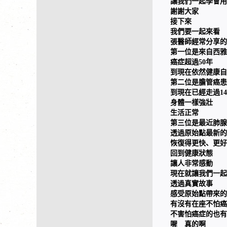
讓我們一起學會用
謝謝大家
接下來
我們要一起來看
張醫師經常分享的
第一位是來自西雅
癌症超過50年
到現在依然健康自
第二位是膽管癌患
到現在已經走過1
身體一樣強壯
生活正常
第三位是最近肺腺
透過原始點最新的
恢復得更快、更好
回到健康狀態
讓人非常感動
現在就讓我們一起
透過真實故事
感受原始點帶來的
有沒有在座不怕癌
不害怕癌症的也有
喔 真的啊