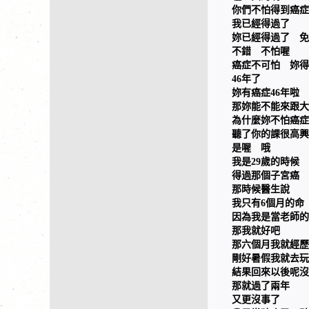
你們不怕得到癌症
我已經得過了
妳已經得過了 免
不錯 不怕喔
癌症不可怕 妳得
46年了
妳有癌症46年啦
那妳能不能來跟大
為什麼妳不怕癌症
聽了你的課很高興
是喔 哦
我是29歲的時候
得過那個子宮癌
那時候醫生說
我只有6個月的命
因為我是當老師的
那我就好吧
那六個月我就經歷
剛好暑假我就去玩
結果回來以後呢沒
那就過了兩年
又更沒事了