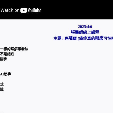
2025/4/6
張醫師線上課程
主題 : 癌腫瘤 (癌症真的那麼可怕
一樣的理解跟看法
不是絕症
腳步
AI助手
式
識