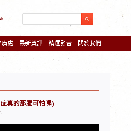
sh
推廣處
最新資訊
精選影音
關於我們
 (癌症真的那麼可怕嗎)
5