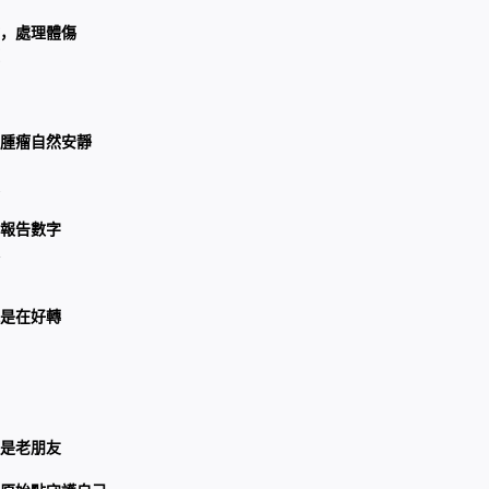
，處理體傷
腫瘤自然安靜
報告數字
是在好轉
是老朋友