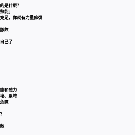
的是什麼？
熱能」
充足，你就有力量修復
皺紋
自己了
能和體力
壞、累垮
危險
？
敷