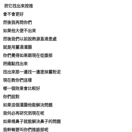
把它找出來按推
會不會更好
然後我再問你們
如果他大便不出來
然後我們以前說熱源直達患處
就是用薑湯灌腸
你們覺得如果跟現在從腹部
把痛點找出來
找出來那一邊找一邊塗抹薑粉泥
現在教你們這樣
哪一個效果會比較好
你們說對
如果這個灌腸他能解決問題
我何必再研究到現在呢
如果噴鼻子就能解決鼻子的問題
我幹嘛要叫你們推臉部呢