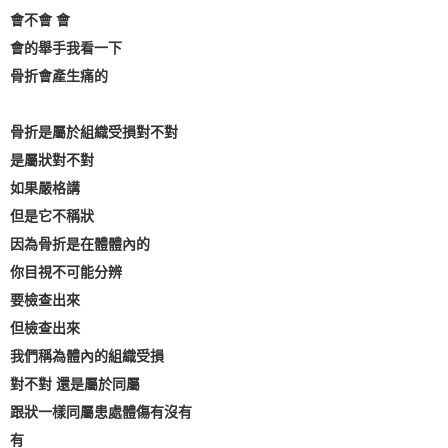
會不會 會
會的舉手我看一下
骨折會產生痛的
骨折是屬於組織受損對不對
是屬狀對不對
如果嚴格講
但是它不稱狀
因為骨折是在體體內的
你目視不可能分辨
要檢查出來
但檢查出來
我們稱為體內的組織受損
對不對 還是屬於同屬
跟狀一樣同屬患處體傷有沒有
有