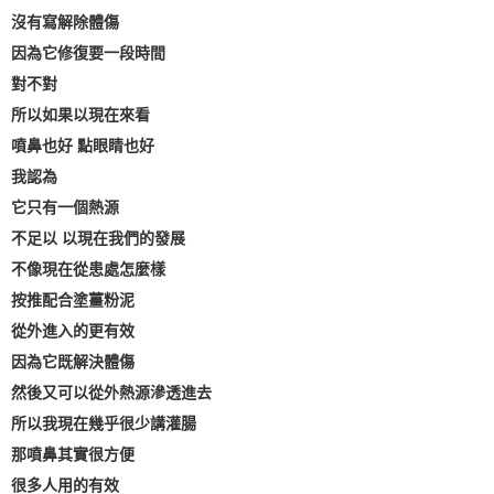
沒有寫解除體傷
因為它修復要一段時間
對不對
所以如果以現在來看
噴鼻也好 點眼睛也好
我認為
它只有一個熱源
不足以 以現在我們的發展
不像現在從患處怎麼樣
按推配合塗薑粉泥
從外進入的更有效
因為它既解決體傷
然後又可以從外熱源滲透進去
所以我現在幾乎很少講灌腸
那噴鼻其實很方便
很多人用的有效