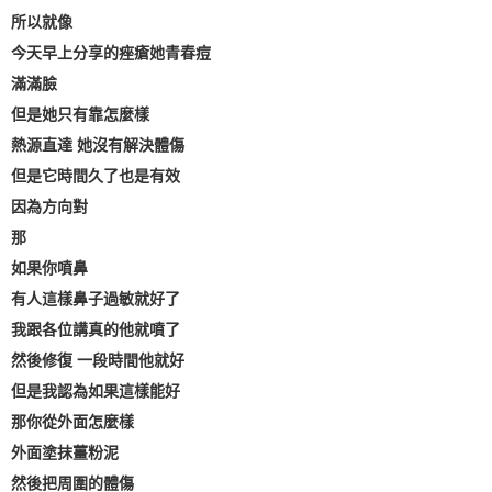
所以就像
今天早上分享的痤瘡她青春痘
滿滿臉
但是她只有靠怎麼樣
熱源直達 她沒有解決體傷
但是它時間久了也是有效
因為方向對
那
如果你噴鼻
有人這樣鼻子過敏就好了
我跟各位講真的他就噴了
然後修復 一段時間他就好
但是我認為如果這樣能好
那你從外面怎麼樣
外面塗抹薑粉泥
然後把周圍的體傷