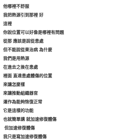
他哪裡不舒服
我把熱源引到那裡 好
這裡
你說位置可以好像是哪裡有問題
從那 應該是說從患處
但不能說從果治病 為什麼
我們是用熱源
在進去之後在患處
裡面 直達患處體傷的位置
來讓怎麼樣
來讓推動組織器官
運作為能夠恢復正常
它是這樣的功能
也就簡單講 就加速修復體傷
但加速修復體傷
我只是寫加速修復體傷