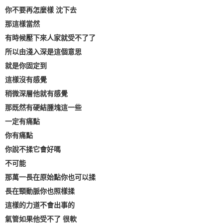
你不要再怎麼樣 沈下去
那這樣當然
有時候壓下來人家就受不了了
所以由淺入深是這個意思
就是你固定到
這樣沒有感覺
稍微深層他就有感覺
那既然有硬結腫塊這一些
一定有痛點
你有痛點
你說不揉它會好嗎
不可能
那萬一長在原始點你也可以揉
長在頸動脈你也照樣揉
這樣的力道不會出事的
氣管如果他受不了 很軟