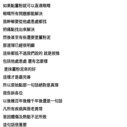
如果點薑粉就可以直達眼睛
眼睛所有問題都能解決
我幹嘛要從他處患處都找
把痛點找出來解決
然後甚至有些還要塗薑粉泥
那道理已經很明顯
這些都抵不過我們說的 就是按推
包括他處患處 還有怎麼樣
塗抹薑粉泥來的好
這樣才是最完善
所以原始點那一句話絕對是真理
我告訴各位
以後幾百年後幾千年後還是一句話
凡所有疾病與衰老異常
皆因體傷及熱能不足所致
這句話很重要