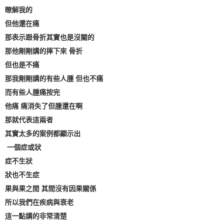
瞭解我的
但他還在痛
那表示跟骨折其實也是沒關的
那他剛剛講的摔下來 骨折
但也是不痛
那我剛剛講的有些人腫 但也不痛
而有些人腫痛按完
他痛 痛消失了但腫還在啊
那就代表這兩者
其實太多的案例都顯示出
一個症或狀
症不生狀
狀也不生症
果與果之間 其間沒有因果關係
所以我們在疾病與衰老
這一點講的非常清楚