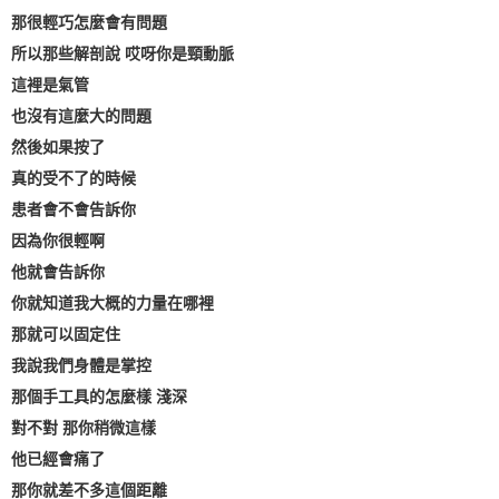
那很輕巧怎麼會有問題
所以那些解剖說 哎呀你是頸動脈
這裡是氣管
也沒有這麼大的問題
然後如果按了
真的受不了的時候
患者會不會告訴你
因為你很輕啊
他就會告訴你
你就知道我大概的力量在哪裡
那就可以固定住
我說我們身體是掌控
那個手工具的怎麼樣 淺深
對不對 那你稍微這樣
他已經會痛了
那你就差不多這個距離