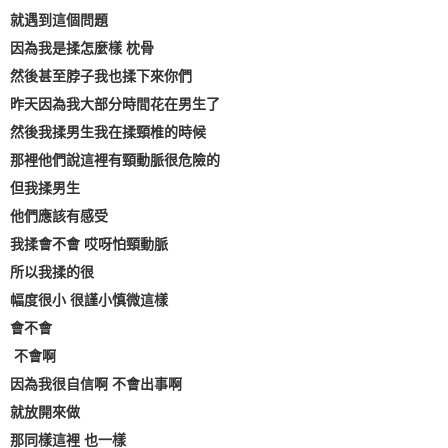
就遇到這個問題
因為我是揉怎麼樣 枕骨
然後甚至脖子我也揉下來你們
昨天因為我大部分時間花在男生了
然後我揉男生我在揉頸椎的時候
那裡他們說這裡有頸動脈很危險的
但我揉男生
他們應該有感受
我揉會不會 哎呀怕頸動脈
所以我揉的很
幅度很小 很謹小慎微這樣
會不會
不會啊
因為我很自信啊 不會出事啊
就放開來做
那同樣這裡 也一樣