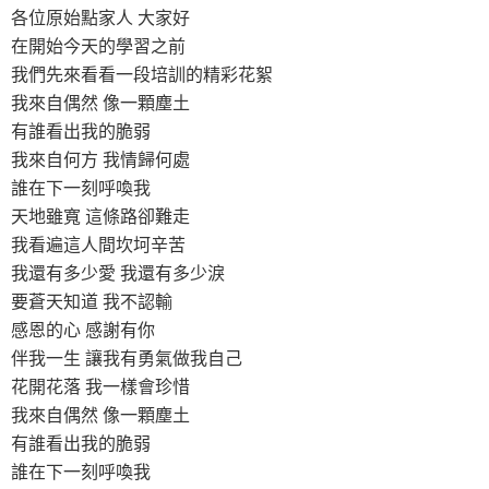
各位原始點家人 大家好
在開始今天的學習之前
我們先來看看一段培訓的精彩花絮
我來自偶然 像一顆塵土
有誰看出我的脆弱
我來自何方 我情歸何處
誰在下一刻呼喚我
天地雖寬 這條路卻難走
我看遍這人間坎坷辛苦
我還有多少愛 我還有多少淚
要蒼天知道 我不認輸
感恩的心 感謝有你
伴我一生 讓我有勇氣做我自己
花開花落 我一樣會珍惜
我來自偶然 像一顆塵土
有誰看出我的脆弱
誰在下一刻呼喚我