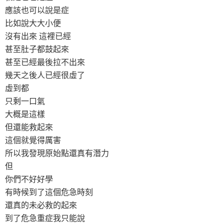
應該也可以說是症
比如說大大小便
沒有出來 這裡已經
甚至肚子都鼓起來
甚至已經最後拉不出來
幾天之後人已經很虛了
虛到都
只剩一口氣
大概是這樣
但還能救起來
這個就覺得厲害
所以我發現原始點還真有潛力
但
你們不好好學
有時候到了這個危急時刻
還真的未必救的起來
到了危急重症我只能說