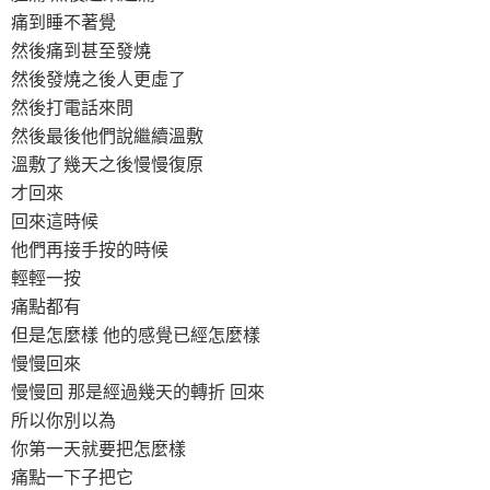
痛到睡不著覺
然後痛到甚至發燒
然後發燒之後人更虛了
然後打電話來問
然後最後他們說繼續溫敷
溫敷了幾天之後慢慢復原
才回來
回來這時候
他們再接手按的時候
輕輕一按
痛點都有
但是怎麼樣 他的感覺已經怎麼樣
慢慢回來
慢慢回 那是經過幾天的轉折 回來
所以你別以為
你第一天就要把怎麼樣
痛點一下子把它