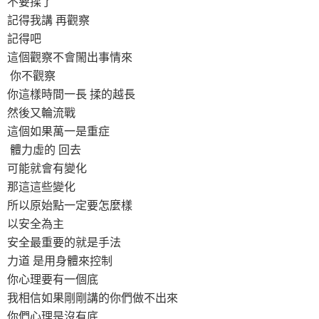
不要揉了
記得我講 再觀察
記得吧
這個觀察不會閙出事情來
你不觀察
你這樣時間一長 揉的越長
然後又輪流戰
這個如果萬一是重症
體力虛的 回去
可能就會有變化
那這這些變化
所以原始點一定要怎麼樣
以安全為主
安全最重要的就是手法
力道 是用身體來控制
你心理要有一個底
我相信如果剛剛講的你們做不出來
你們心理是沒有底