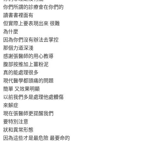
你們所謂的診療會在你們的
讀書書裡面有
但實際上要表現出來 很難
為什麼
因為你們沒有辦法去掌控
那個力道深淺
感謝張醫師的用心教導
腹部按推加上薑粉泥
真的能處理很多
現代醫學都頭痛的問題
簡單 又效果明顯
以前我們多是處理他處體傷
來解症
現在張醫師更提醒我們
要特別注意
狀和異常形態
因為這些才是最危險 最要命的