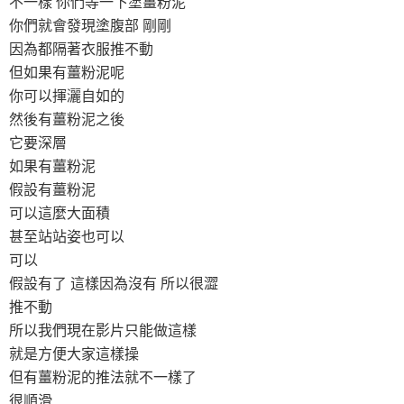
不一樣 你們等一下塗薑粉泥
你們就會發現塗腹部 剛剛
因為都隔著衣服推不動
但如果有薑粉泥呢
你可以揮灑自如的
然後有薑粉泥之後
它要深層
如果有薑粉泥
假設有薑粉泥
可以這麼大面積
甚至站站姿也可以
可以
假設有了 這樣因為沒有 所以很澀
推不動
所以我們現在影片只能做這樣
就是方便大家這樣操
但有薑粉泥的推法就不一樣了
很順滑