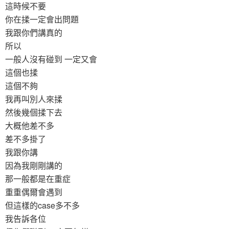
這時候不要
你在揉一定會出問題
我跟你們講真的
所以
一般人沒有碰到 一定又會
這個也揉
這個不夠
我再叫別人來揉
然後幾個揉下去
大概他差不多
差不多掛了
我跟你講
因為我剛剛講的
那一般都是在重症
重重偶爾會遇到
但這樣的case多不多
我告訴各位