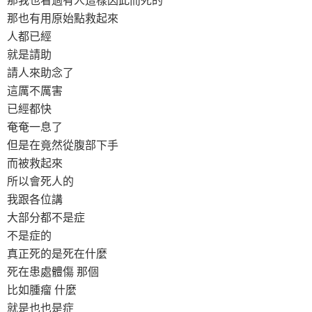
那也有用原始點救起來
人都已經
就是請助
請人來助念了
這厲不厲害
已經都快
奄奄一息了
但是在竟然從腹部下手
而被救起來
所以會死人的
我跟各位講
大部分都不是症
不是症的
真正死的是死在什麼
死在患處體傷 那個
比如腫瘤 什麼
就是也也是症