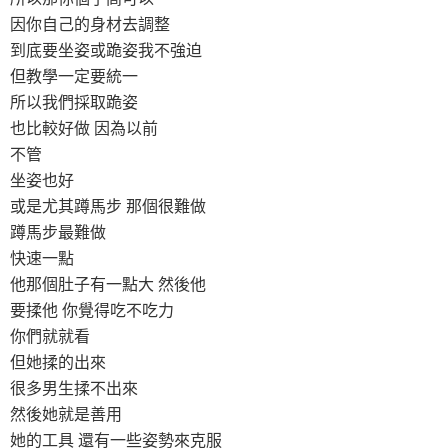
因你自己的身材去調整
到底要坐姿或跪姿我不強迫
但教學一定要統一
所以我們採取跪姿
也比較好做 因為以前
不管
坐姿也好
或是尤其蹲馬步 那個很難做
蹲馬步最難做
快速一點
他那個肚子有一點大 然後他
要揉他 你覺得吃不吃力
你們就就看
但她揉的出來
很多男生揉不出來
然後她就是善用
她的工具 還有一些姿勢來克服