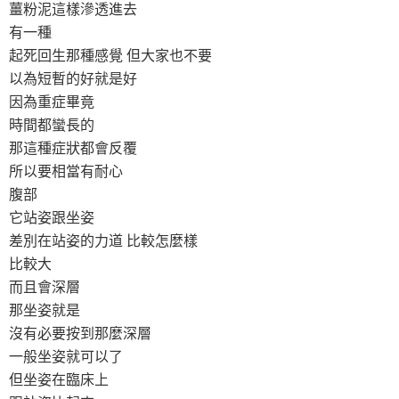
薑粉泥這樣滲透進去
有一種
起死回生那種感覺 但大家也不要
以為短暫的好就是好
因為重症畢竟
時間都蠻長的
那這種症狀都會反覆
所以要相當有耐心
腹部
它站姿跟坐姿
差別在站姿的力道 比較怎麼樣
比較大
而且會深層
那坐姿就是
沒有必要按到那麼深層
一般坐姿就可以了
但坐姿在臨床上