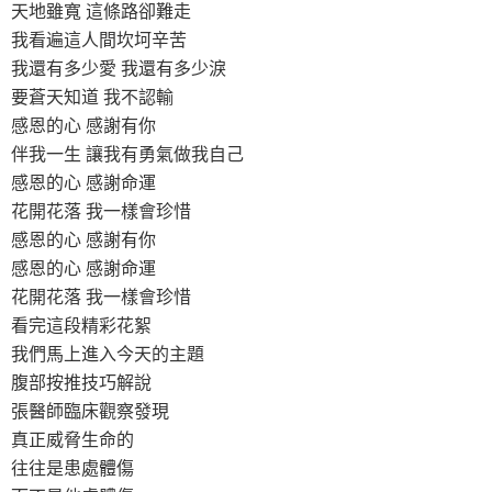
天地雖寬 這條路卻難走
我看遍這人間坎坷辛苦
我還有多少愛 我還有多少淚
要蒼天知道 我不認輸
感恩的心 感謝有你
伴我一生 讓我有勇氣做我自己
感恩的心 感謝命運
花開花落 我一樣會珍惜
感恩的心 感謝有你
感恩的心 感謝命運
花開花落 我一樣會珍惜
看完這段精彩花絮
我們馬上進入今天的主題
腹部按推技巧解說
張醫師臨床觀察發現
真正威脅生命的
往往是患處體傷