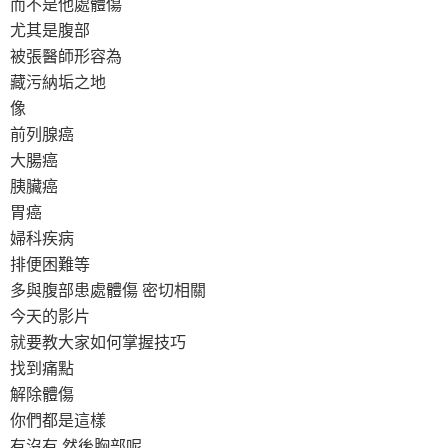
而不是他處體傷
尤其是腹部
被張醫師形容為
藏污納垢之地
像
前列腺癌
大腸癌
胰臟癌
胃癌
婦科疾病
排便困難等
多與腹部患處體傷 密切相關
今天的影片
就要教大家如何掌握技巧
找到痛點
解除體傷
你們都是這樣
有沒有 然後胸部呢