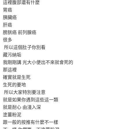
這裡腹部還有什麼
胃癌
胰臟癌
肝癌
膀胱癌 前列腺癌
很多
所以這個肚子你別看
藏污納垢
我剛剛講 光大小便出不來就會死的
那這裡
確實就是生死
生死的要地
所以大家特別要注意
就是如果你遇到這些這一類
就是耐心 由淺入深
塗薑粉泥
跟一般的按推有什麼不一樣