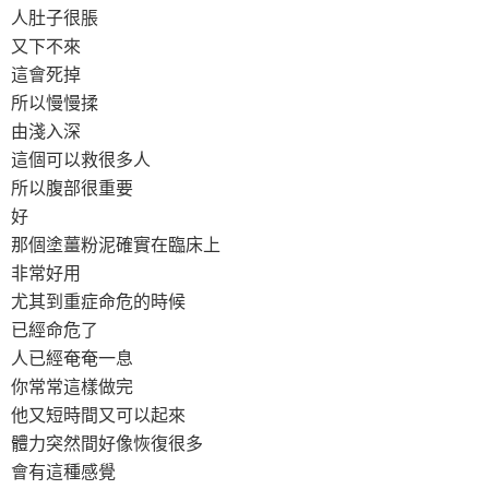
人肚子很脹
又下不來
這會死掉
所以慢慢揉
由淺入深
這個可以救很多人
所以腹部很重要
好
那個塗薑粉泥確實在臨床上
非常好用
尤其到重症命危的時候
已經命危了
人已經奄奄一息
你常常這樣做完
他又短時間又可以起來
體力突然間好像恢復很多
會有這種感覺