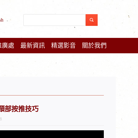
sh
推廣處
最新資訊
精選影音
關於我們
 頭頸部按推技巧
8