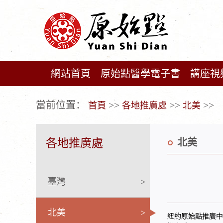
網站首頁
原始點醫學電子書
講座視
广告位不存在!
當前位置：
>>
>>
>>
首頁
各地推廣處
北美
各地推廣處
北美
臺灣
>
北美
>
紐約原始點推廣中