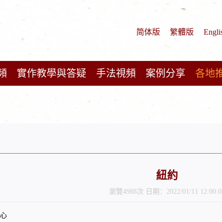
简体版
繁體版
Engli
頻
實作教學與答疑
手法視頻
案例分享
各地
紐約
瀏覽4988次 日期：2022/01/11 12:00:0
心