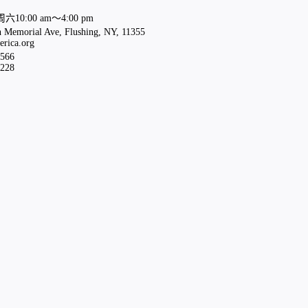
0:00 am～4:00 pm
Memorial Ave, Flushing, NY, 11355
rica.org
566
228