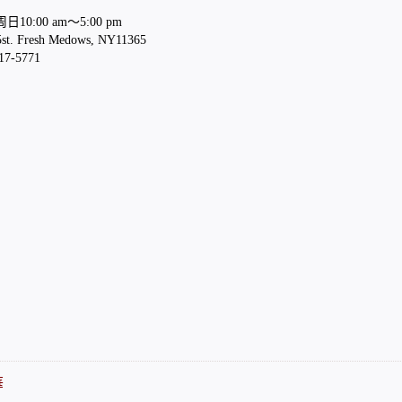
0:00 am～5:00 pm
t. Fresh Medows, NY11365
7-5771
華