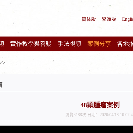
简体版
繁體版
Engli
頻
實作教學與答疑
手法視頻
案例分享
各地
>>
瘤
48顆腫瘤案例
瀏覽3188次 日期：2020/04/18 10:07:4