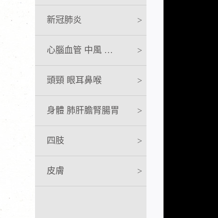
新冠肺炎
>
心腦血管 中風 急救
>
頭頸 眼耳鼻喉
>
身體 肺肝膽腎腸胃
>
四肢
>
皮膚
>