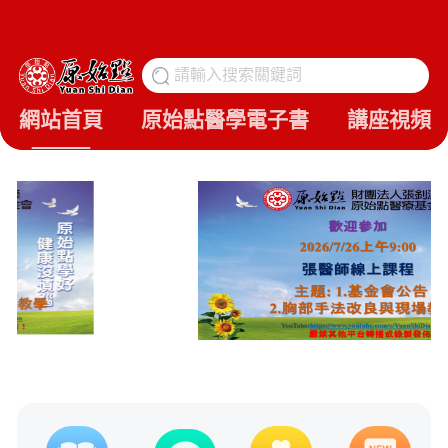
請輸入搜索關鍵詞
搜
網站首頁
原始點醫學電子書
講座視頻