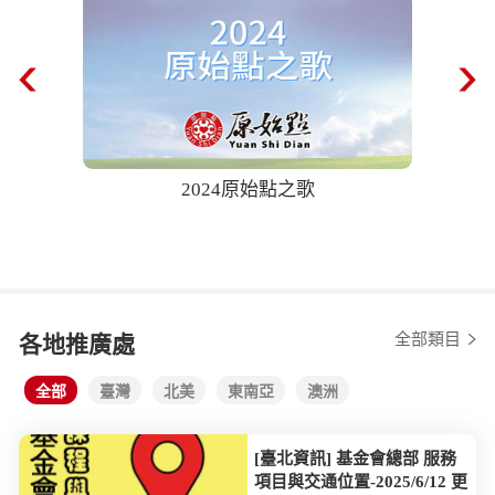
2024原始點之歌
68歲奶
後自己爬樓
全部類目
各地推廣處
全部
臺灣
北美
東南亞
澳洲
[臺北資訊] 基金會總部 服務
項目與交通位置-2025/6/12 更