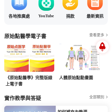
YouTube
各地推廣處
捐款
最新資訊
查看更多
原始點醫學電子書
《原始點醫學》完整版線
人體原始點動畫圖
上電子書
全部類別
實作教學與答疑