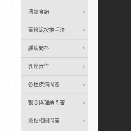
溫熱食譜
>
薑粉泥按推手法
>
腫瘤問答
>
乳癌實作
>
各種疾病問答
>
觀念與理論問答
>
按推相關問答
>