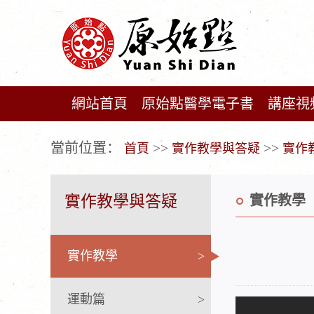
網站首頁
原始點醫學電子書
講座視
广告位不存在!
當前位置：
>>
>>
首頁
實作教學與答疑
實作
實作教學與答疑
實作教學
實作教學
>
運動篇
>