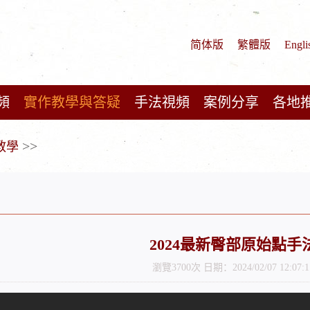
简体版
繁體版
Engli
頻
實作教學與答疑
手法視頻
案例分享
各地
>>
教學
2024最新臀部原始點手
瀏覽3700次 日期：2024/02/07 12:07:1