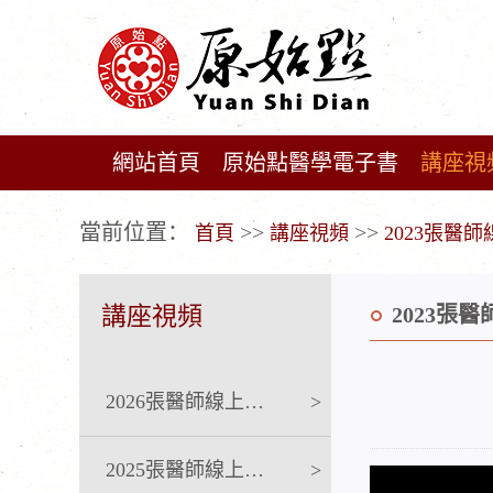
網站首頁
原始點醫學電子書
講座視
广告位不存在!
當前位置：
>>
>>
首頁
講座視頻
2023張醫
講座視頻
2023張
2026張醫師線上課程
>
2025張醫師線上課程
>