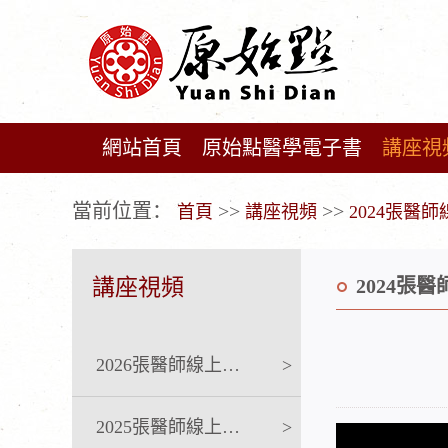
網站首頁
原始點醫學電子書
講座視
广告位不存在!
當前位置：
>>
>>
首頁
講座視頻
2024張醫
講座視頻
2024張
2026張醫師線上課程
>
2025張醫師線上課程
>