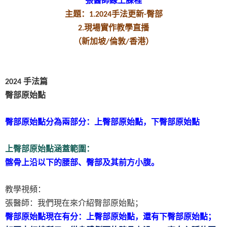
張醫師線上課程
主題：
手法更新
臀部
1.2024
-
現場實作教學直播
2.
（新加坡
倫敦
香港）
/
/
手法篇
2024
臀部原始點
臀部原始點分為兩部分：上臀部原始點，下臀部原始點
上臀部原始點涵蓋範圍：
髂骨上沿以下的腰部、臀部及其前方小腹。
教學視頻：
張醫師：我們現在來介紹臀部原始點；
臀部原始點現在有分：上臀部原始點，還有下臀部原始點；