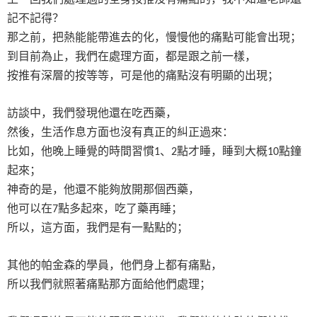
記不記得？
那之前，把熱能能帶進去的化，慢慢他的痛點可能會出現；
到目前為止，我們在處理方面，都是跟之前一樣，
按推有深層的按等等，可是他的痛點沒有明顯的出現；
訪談中，我們發現他還在吃西藥，
然後，生活作息方面也沒有真正的糾正過來：
比如，他晚上睡覺的時間習慣
、
點才睡，睡到大概
點鐘
1
2
10
起來；
神奇的是，他還不能夠放開那個西藥，
他可以在
點多起來，吃了藥再睡；
7
所以，這方面，我們是有一點點的；
其他的帕金森的學員，他們身上都有痛點，
所以我們就照著痛點那方面給他們處理；