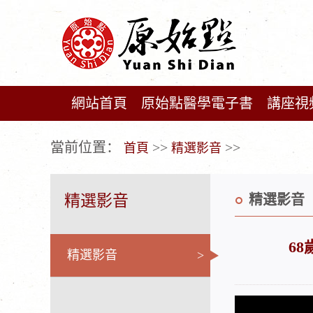
網站首頁
原始點醫學電子書
講座視
广告位不存在!
當前位置：
>>
>>
首頁
精選影音
精選影音
精選影音
68
精選影音
>