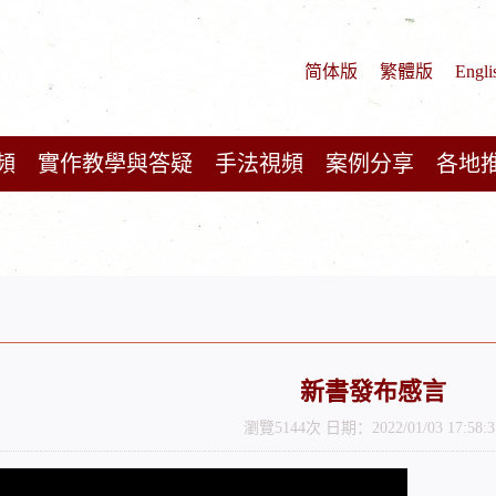
简体版
繁體版
Engli
頻
實作教學與答疑
手法視頻
案例分享
各地
新書發布感言
瀏覽5144次 日期：2022/01/03 17:58:3