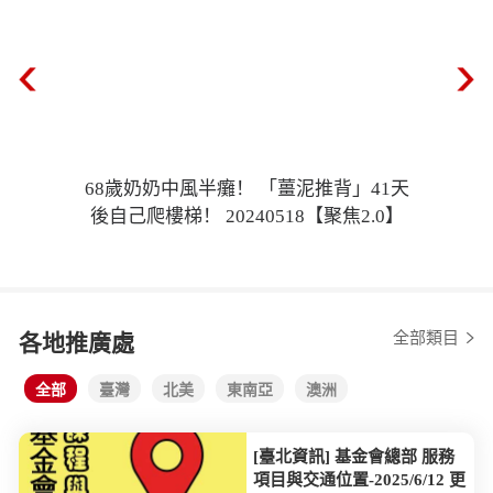
68歲奶奶中風半癱！ 「薑泥推背」41天
後自己爬樓梯！ 20240518【聚焦2.0】
全部類目
各地推廣處
全部
臺灣
北美
東南亞
澳洲
[臺北資訊] 基金會總部 服務
項目與交通位置-2025/6/12 更