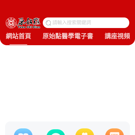
請輸入搜索關鍵詞
搜
網站首頁
原始點醫學電子書
講座視頻