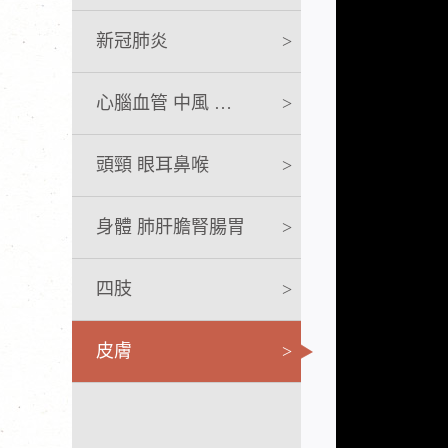
新冠肺炎
>
心腦血管 中風 急救
>
頭頸 眼耳鼻喉
>
身體 肺肝膽腎腸胃
>
四肢
>
皮膚
>