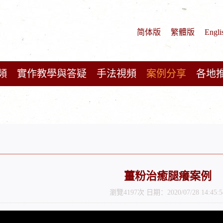
简体版
繁體版
Engli
頻
實作教學與答疑
手法視頻
案例分享
各地
薑粉治癒腿癢案例
瀏覽4197次 日期：2020/07/28 14:45:5