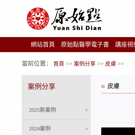
網站首頁
原始點醫學電子書
講座視
广告位不存在!
當前位置：
>>
>>
>>
首頁
案例分享
皮膚
案例分享
皮膚
2025新案例
>
2024案例
>