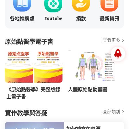
YouTube
各地推廣處
捐款
最新資訊
查看更多
原始點醫學電子書
《原始點醫學》完整版線
人體原始點動畫圖
上電子書
全部類別
實作教學與答疑