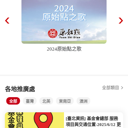
2024原始點之歌
68歲奶
後自己爬樓
全部類目
各地推廣處
全部
臺灣
北美
東南亞
澳洲
[臺北資訊] 基金會總部 服務
項目與交通位置-2025/6/12 更