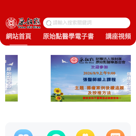
請輸入搜索關鍵詞
搜
網站首頁
原始點醫學電子書
講座視頻