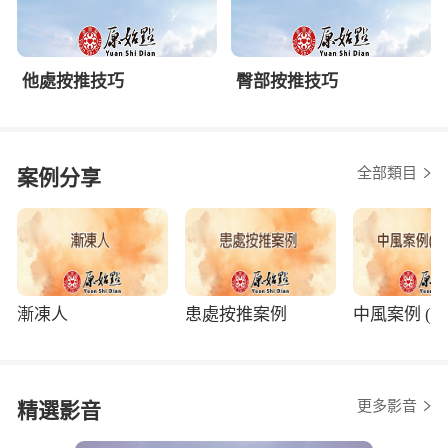
他處按推技巧
臀部按推技巧
全部類目
案例分享
漸凍人
患處按推案例
中風案例 (程
更多影音
精選影音