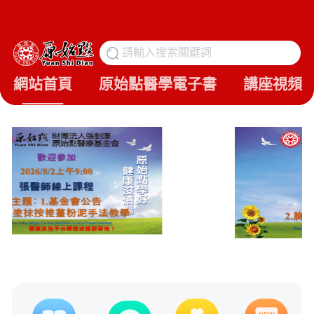
請輸入搜索關鍵詞
搜
網站首頁
原始點醫學電子書
講座視頻