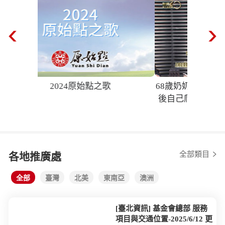
仁醫行腳
全部類目
各地推廣處
全部
臺灣
北美
東南亞
澳洲
[臺北資訊] 基金會總部 服務
項目與交通位置-2025/6/12 更