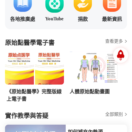
YouTube
各地推廣處
捐款
最新資訊
查看更多
原始點醫學電子書
《原始點醫學》完整版線
人體原始點動畫圖
上電子書
全部類別
實作教學與答疑