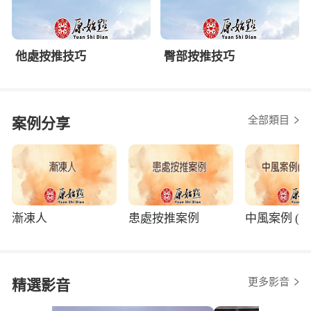
他處按推技巧
臀部按推技巧
全部類目
案例分享
漸凍人
患處按推案例
中風案例 (程
更多影音
精選影音