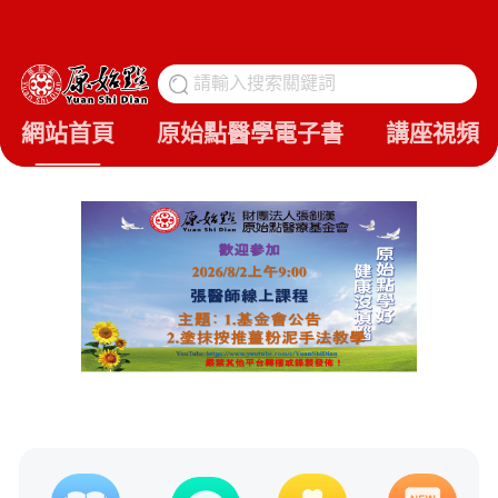
請輸入搜索關鍵詞
搜
網站首頁
原始點醫學電子書
講座視頻