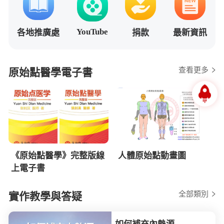
YouTube
各地推廣處
捐款
最新資訊
查看更多
原始點醫學電子書
《原始點醫學》完整版線
人體原始點動畫圖
上電子書
全部類別
實作教學與答疑