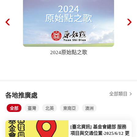
2024原始點之歌
68歲奶
後自己爬樓
全部類目
各地推廣處
全部
臺灣
北美
東南亞
澳洲
[臺北資訊] 基金會總部 服務
項目與交通位置-2025/6/12 更