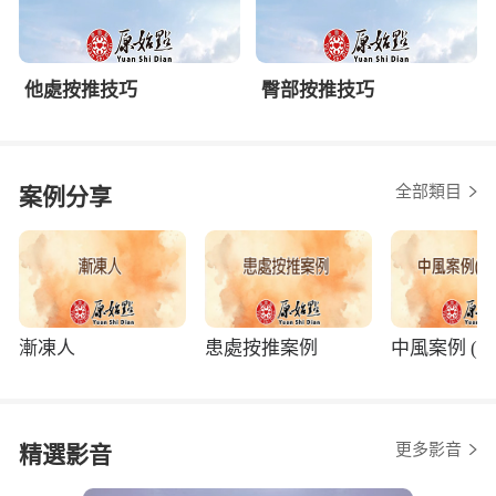
他處按推技巧
臀部按推技巧
全部類目
案例分享
漸凍人
患處按推案例
中風案例 (程
更多影音
精選影音