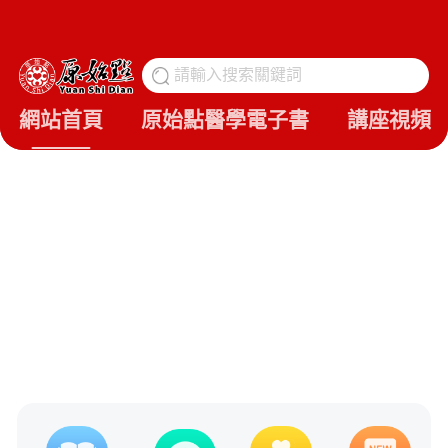
請輸入搜索關鍵詞
搜
網站首頁
原始點醫學電子書
講座視頻