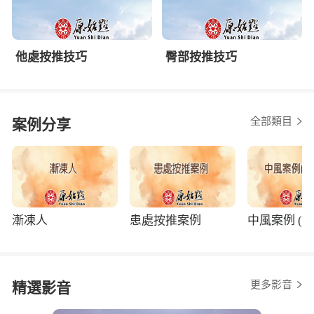
他處按推技巧
臀部按推技巧
全部類目
案例分享
漸凍人
患處按推案例
中風案例 (程
更多影音
精選影音