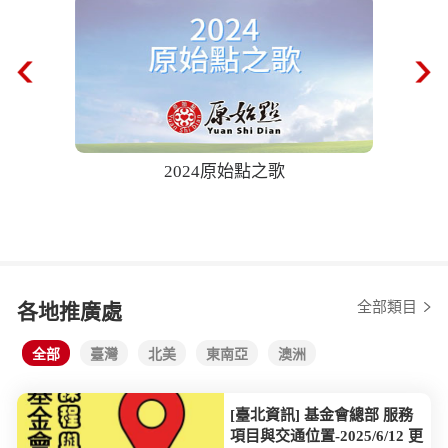
2024原始點之歌
68歲奶
後自己爬樓
全部類目
各地推廣處
全部
臺灣
北美
東南亞
澳洲
[臺北資訊] 基金會總部 服務
項目與交通位置-2025/6/12 更