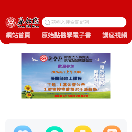
請輸入搜索關鍵詞
搜
網站首頁
原始點醫學電子書
講座視頻