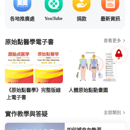
YouTube
各地推廣處
捐款
最新資訊
查看更多
原始點醫學電子書
《原始點醫學》完整版線
人體原始點動畫圖
上電子書
全部類別
實作教學與答疑