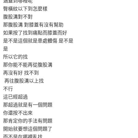
涵蓋到哪裡呢
臀橫紋以下到怎麼樣
腹股溝對不對
那腹股溝 對膝蓋有沒有幫助
如果按了找到痛點而膝蓋而好
是不是這個就是患處體傷 是不是
是
所以它的找
那你能不能再從腹股溝
再沒有好 找不到
再往腹股溝以上找
不行
這已經超過
那超過就是有一個問題
你還按不出來
那肯定你的手法有問題
開始就要想這個問題了
而不是在哪裡亂找