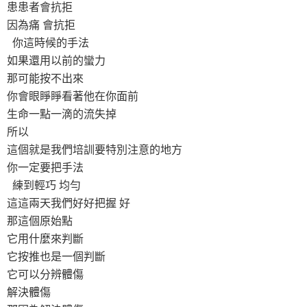
患患者會抗拒
因為痛 會抗拒
你這時候的手法
如果還用以前的蠻力
那可能按不出來
你會眼睜睜看著他在你面前
生命一點一滴的流失掉
所以
這個就是我們培訓要特別注意的地方
你一定要把手法
練到輕巧 均勻
這這兩天我們好好把握 好
那這個原始點
它用什麼來判斷
它按推也是一個判斷
它可以分辨體傷
解決體傷