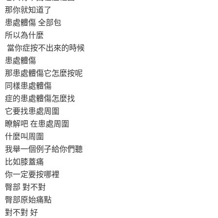
那你就知道了
患處體傷 全部包
所以為什麼
當你症按不出來的時候
患處體傷
那患處體傷它怎麼按呢
同樣患處體傷
症的患處體傷怎麼找
它要找患處周圍
瞭解吧 在患處周圍
什麼叫周圍
我舉一個例子給你們聽
比如膝蓋痛
你一定要按哪裡
臀部 對不對
臀部原始痛點
對不對 好