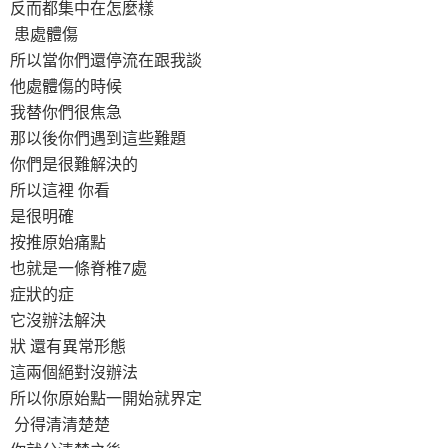
反而都集中在怎麼樣
患處體傷
所以當你們還停流在跟我談
他處體傷的時候
我替你們很焦急
那以後你們遇到這些難題
你們是很難解決的
所以這裡 你看
是很明確
按推原始痛點
也就是一條脊椎7處
症狀的症
它沒辦法解決
狀 還有異常形態
這兩個絕對沒辦法
所以你原始點一開始就界定
分得清清楚楚