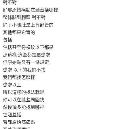
對不對
好那原始痛點它涵蓋括哪裡
整條腿到腳踝 對不對
除了小腿肚是上背部管的
其他都是它管的
包括
包括甚至臀橫紋以下都是
那這樣 這些都是屬患處
但原始點又有一條規定
患處 以下的我們不找
我們都找怎麼樣
患處以上
所以這樣的找法就是
你可以在膝蓋周圍找
然後頂多能找到哪裡
它涵蓋括
臀部原始痛痛點