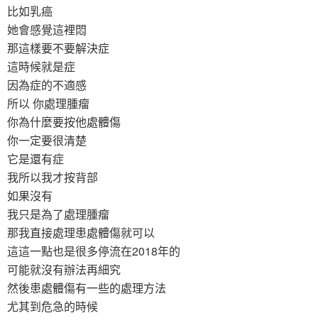
比如乳癌
她會感覺這裡悶
那這樣要不要解決症
這時候就是症
因為症的不適感
所以 你處理腫瘤
你為什麼要按他處體傷
你一定要很清楚
它是還有症
我所以我才按背部
如果沒有
我只是為了處理腫瘤
那我直接處理患處體傷就可以
這這一點也是很多停流在2018年的
可能就沒有辦法再細究
然後患處體傷有一些的處理方法
尤其到危急的時候