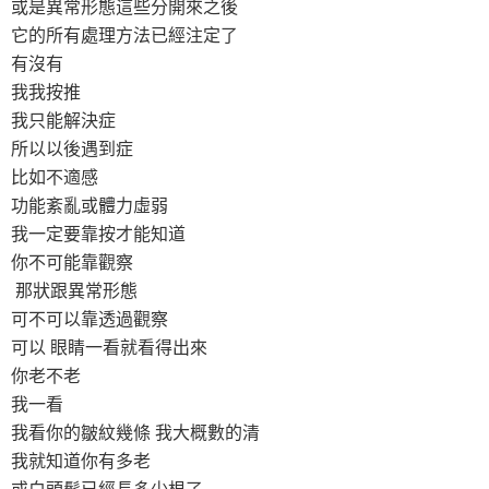
或是異常形態這些分開來之後
它的所有處理方法已經注定了
有沒有
我我按推
我只能解決症
所以以後遇到症
比如不適感
功能紊亂或體力虛弱
我一定要靠按才能知道
你不可能靠觀察
那狀跟異常形態
可不可以靠透過觀察
可以 眼睛一看就看得出來
你老不老
我一看
我看你的皺紋幾條 我大概數的清
我就知道你有多老
或白頭髮已經長多少根了