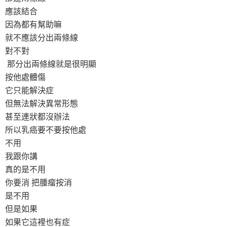
應該結合
因為都有幫助嘛
就不應該分出兩條線
對不對
那分出兩條線就是很明顯
按他處體傷
它只能解決症
但無法解決異常形態
甚至連狀都沒辦法
所以乳癌要不要按他處
不用
我跟你講
真的是不用
你要消 把腫瘤按消
是不用
但是如果
如果它這裡也有症