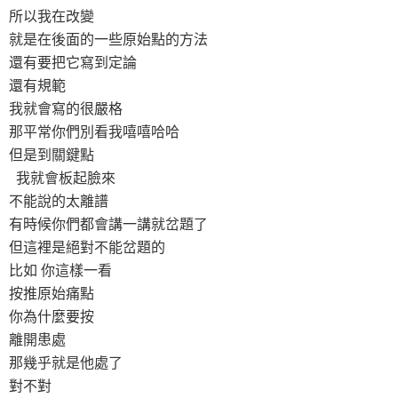
所以我在改變
就是在後面的一些原始點的方法
還有要把它寫到定論
還有規範
我就會寫的很嚴格
那平常你們別看我嘻嘻哈哈
但是到關鍵點
我就會板起臉來
不能說的太離譜
有時候你們都會講一講就岔題了
但這裡是絕對不能岔題的
比如 你這樣一看
按推原始痛點
你為什麼要按
離開患處
那幾乎就是他處了
對不對