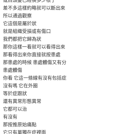
差不多這樣約略就可以斷出來
所以通過觀察
它這個是屬於狀
就是組織受損或有傷口
我們都把它歸為狀
那你這樣一看就可以看得出來
那看得出來你直接就按患處
那患處的時候 患處體傷又有分
患處體傷
你看 它這一條線有沒有包括症
沒有嗎 它在外圈
等於症跟狀
還有異常形態異常
它都可以治
有沒有
那按推原始痛點
它只有單獨在症裡面