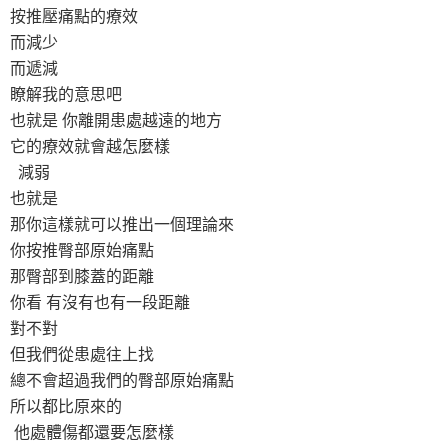
按推壓痛點的療效
而減少
而遞減
瞭解我的意思吧
也就是 你離開患處越遠的地方
它的療效就會越怎麼樣
減弱
也就是
那你這樣就可以推出一個理論來
你按推臀部原始痛點
那臀部到膝蓋的距離
你看 有沒有也有一段距離
對不對
但我們從患處往上找
總不會超過我們的臀部原始痛點
所以都比原來的
他處體傷都還要怎麼樣