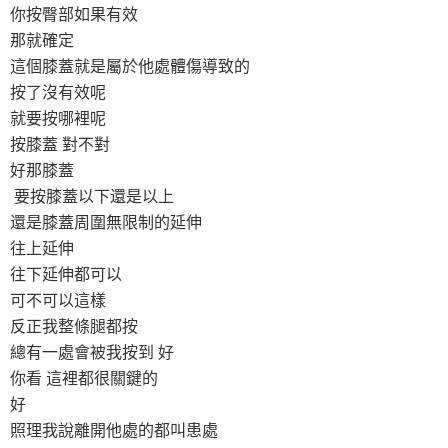
你按臀部如果有效
那就確定
這個膝蓋就是屬於他處體傷導致的
按了沒有效呢
就要按哪裡呢
按膝蓋 對不對
好那膝蓋
要按膝蓋以下還是以上
還是膝蓋周圍無限制的延伸
往上延伸
往下延伸都可以
可不可以這樣
反正我整條腿都按
總有一處會被我按到 好
你看 這裡都很關鍵的
好
照理我說離開他處的都叫患處