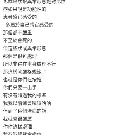
也就是狀跟異常形態絕對比症
症如果說是功能性的
患者感官感受的
多屬於自己感官感受的
那個都不嚴重
不至於會死的
但這些狀或異常形態
那個是很難處理
所以非得在本身處理不行
那這樣就嚴格規範了
也就是你們在按推
你們只要一出手
有沒有超過我的標準
我我以前還會嘻嘻哈哈
但到了這個治病的話
我就會很嚴厲
你你這樣處理
我有時候就會說你