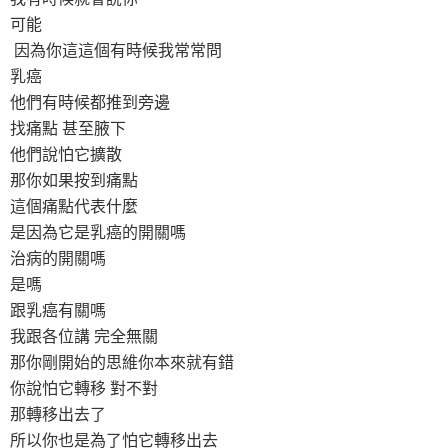
可能
因為你這這個有時候我常常問
乳癌
他們有時候都推到旁邊
找痛點 甚至腋下
他們說怕它擴散
那你如果按到痛點
這個痛點代表什麼
是因為它是乳癌的開關嗎
治病的開關嗎
是嗎
跟乳癌有關嗎
我跟各位講 完全無關
那你剛開始的思維你本來就有錯
你說怕它轉移 對不對
那轉移出去了
所以你也是為了怕它轉移出去