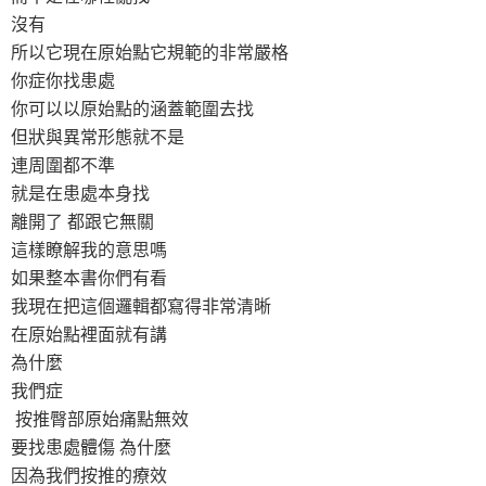
沒有
所以它現在原始點它規範的非常嚴格
你症你找患處
你可以以原始點的涵蓋範圍去找
但狀與異常形態就不是
連周圍都不準
就是在患處本身找
離開了 都跟它無關
這樣瞭解我的意思嗎
如果整本書你們有看
我現在把這個邏輯都寫得非常清晰
在原始點裡面就有講
為什麼
我們症
按推臀部原始痛點無效
要找患處體傷 為什麼
因為我們按推的療效