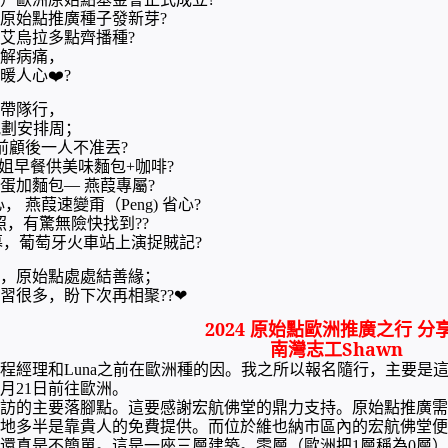
原始點推廣種子發新芽
?
艾烏拉多點齊播種
?
解病痛，
暖人心
❤
?
帶隊行，
規劃安排周；
前顧後一人不准丟
?
姐早餐供美味麵包
咖啡
+
?
蛋加麵包—
燕葭專屬
?
心，
燕葭速變甭（
省心
Peng)
?
照，有驚無險快找到
??
幕，葡萄牙火車站上演捉賊記
?
，原始點處處結善緣；
習很多，盼下次再相聚
??
❤
2024
原始點歐洲推廣之行
分
南灣志工
Shawn
程經理和
之前在歐洲種的因。我之所以報名隨行，主要是
Luna
月
日前往歐洲。
21
訪的主要落腳點。這要感謝宏航佛堂的鼎力支持。原始點推廣需
地多半是靠貴人的免費提供。而位於維也納市區內的宏航佛堂便
還真是不簡單。這是一座三層建築。零層（歐洲把
層稱為
層）
1
0