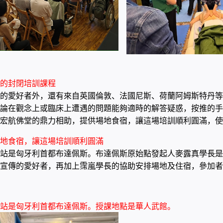
的封閉培訓課程
的愛好者外，還有來自英國倫敦
、
法國尼斯
、
荷
蘭阿姆斯特丹等
論在觀念上或臨床上遭遇的問題能夠適時的解答疑惑，按推的手
宏航佛堂的鼎力相助，提供場地食宿，讓這場培訓順利圓滿，使
地食宿，讓這場培訓順利圓滿
站是匈牙利首都布達佩斯。布達佩斯原始點發起人麥露真學長是
宣傳的愛好者，再加上霈嵐學長的協助安排場地及住宿，參加者
站是匈牙利首都布達佩斯
。授課地點是華人武館。