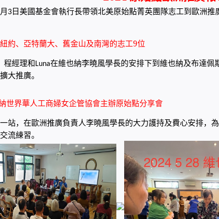
月
日美國基金會執行長帶領北美原始點菁英團隊志工到歐洲推
3
紐約、亞特蘭大、舊金山及南灣的志工9位
，程經理和
在維也納李曉風學長的安排下到維也納及布達佩
Luna
擴大推廣。
也納世界華人工商婦女企管協會主辦原始點分享會
一站，在歐洲推廣負責人李曉風學長的大力護持及費心安排，為
交流練習。