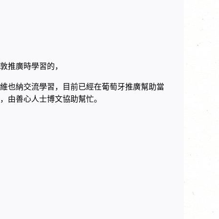
敦推廣時學習的，
維也納交流學習，目前已經在葡萄牙推廣幫助當
，由善心人士博文協助幫忙。