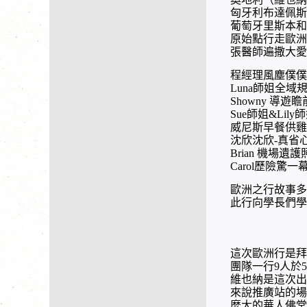
匈牙利布達佩斯
葡萄牙里斯本和
原始點行走歐洲
張醫師遍撒大愛
程經理風塵僕僕
師姐全域
Luna
導遊瞻
Showny
師姐
師
Sue
&Lily
威尼斯早餐供雞
沈欣沈欣
真省
-
機場遺護
Brian
歷險驚一
Carol
歐洲之行故事多
此行向學長們學
這次歐洲行是拜
團隊一行
人於
9
5
維也納是這次出
來說推廣站的場
麼大的華人佛堂