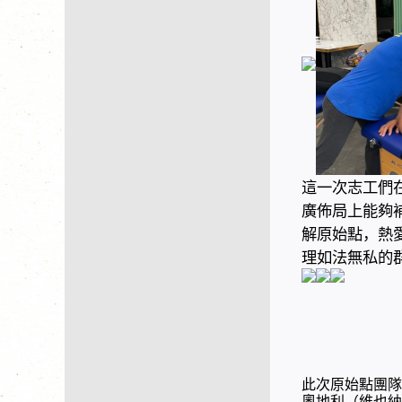
這一次志工們
廣佈局上能夠
解原始點，熱
理如法無私的
此次原始點團隊
奧地利（維也納