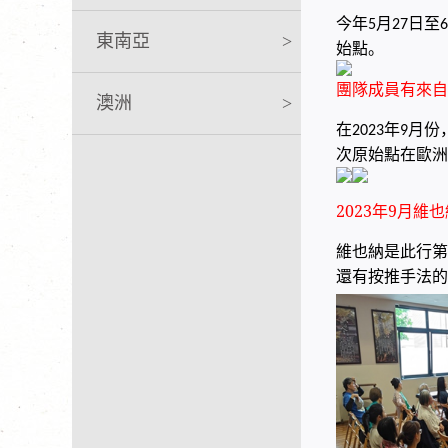
今年
月
日至
5
27
6
東南亞
>
始點。
團隊成員有來自
澳洲
>
在
年
月份
2023
9
次原始點在歐洲
2023
年9月維
維也納是此行第
還有按推手法的