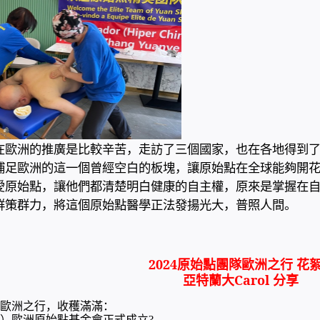
在歐洲的推廣是比較辛苦，走訪了三個國家，也在各地得到
補足歐洲的這一個曾經空白的板塊，讓原始點在全球能夠開
愛原始點，讓他們都清楚明白健康的自主權，原來是掌握在
群策群力，將這個原始點醫學正法發揚光大，普照人間。
2024
原始點團隊歐洲之行
花
亞特蘭大
Carol
分享
歐洲之行，
收穫滿滿
：
）歐洲原始點基金會正式成立
?