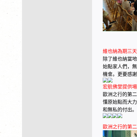
維也納為期三天
除了維也納當地
始點家人們，無
機會。更要感謝
宏航佛堂提供場
歐洲之行的第二
懂原始點而大力
和無私的付出。
歐洲之行的第二