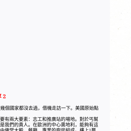
享
2
這幾個國家都沒去過，借機走訪一下。美國原始點
要有兩大要素：志工和推廣站的場地。對於丐幫
是我們的貴人。在歐洲的中心奧地利，能夠有這
由佛堂大殿，餐廳，專業的廚房組成。樓上
層
1