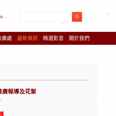
sh
推廣處
最新資訊
精選影音
關於我們
洲推廣報導及花絮
0
導