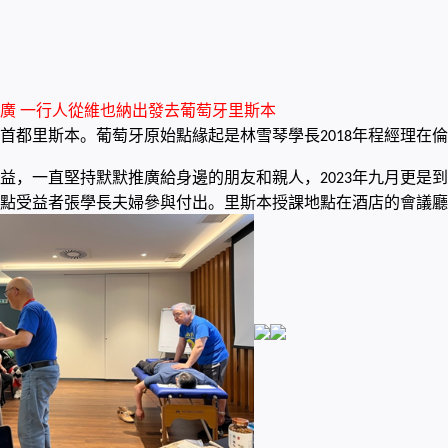
廣 一行人從維也納出發去葡萄牙里斯本
首都里斯本。葡萄牙原始點緣起是林雪琴學長
年程經理在倫
2018
益，一直堅持默默推廣給身邊的朋友和親人，
年九月更是到
2023
點受益者張學長夫婦參與付出。里斯本授課地點在酒店的會議廳