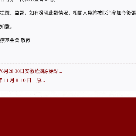
提醒、監督，如有發現此類情況，相關人員將被取消參加今後張
知悉。
療基金會
敬啟
年6月28-30日安徽蕪湖原始點...
年 11 月 8–10 日｜原...