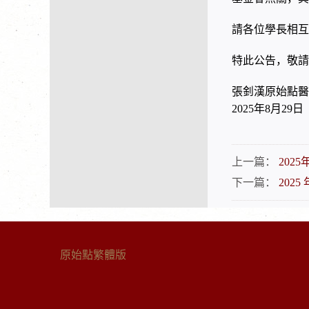
請各位學長相互
特此公告，敬請
張釗漢原始點醫
年
月
日
2025
8
29
上一篇：
2025
下一篇：
2025 
原始點繁體版