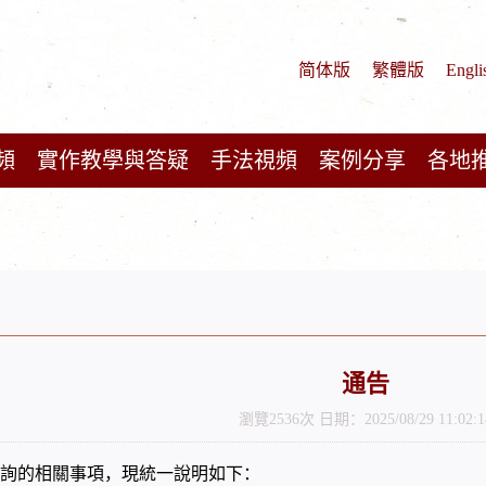
简体版
繁體版
Engli
頻
實作教學與答疑
手法視頻
案例分享
各地
通告
瀏覽2536次 日期：2025/08/29 11:02:1
詢的相關事項，現統一說明如下：