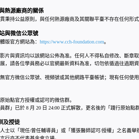
與熱源廠商的關係
貫秉持公益原則，與任何熱源廠商及其關聯平臺不存在任何形式
站與微信公眾號
體版官方網站為：
。
https://www.cch-foundation.com
影片與資訊均以該網站公佈為准。任何人不得私自修改、斷章取
展，請各位學員務必以官網最新資料為准，切勿依循過往過期資
無官方微信公眾號、視頻號或其他網路平臺帳號；現有任何使用
原始點官方授權或認可的微信群。
員群」已於
月
日
正式解散，更名後的「踐行原始點
8
20
24:00
訓及授徒
人士以「現任
曾任輔導員」或「獲張醫師認可
授權」之名義舉
/
/
言行亦不代表基金會立場。