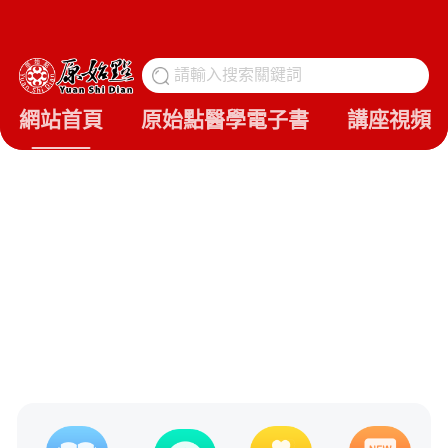
請輸入搜索關鍵詞
搜
網站首頁
原始點醫學電子書
講座視頻