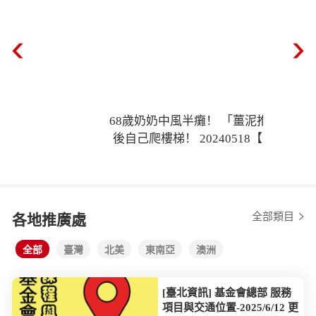
仁醫行腳
2024
全部類目
各地推廣處
全部
臺灣
北美
東南亞
澳洲
[臺北資訊] 基金會總部 服務
項目與交通位置-2025/6/12 更