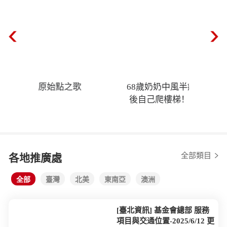
仁醫行腳
202
全部類目
各地推廣處
全部
臺灣
北美
東南亞
澳洲
[臺北資訊] 基金會總部 服務
項目與交通位置-2025/6/12 更