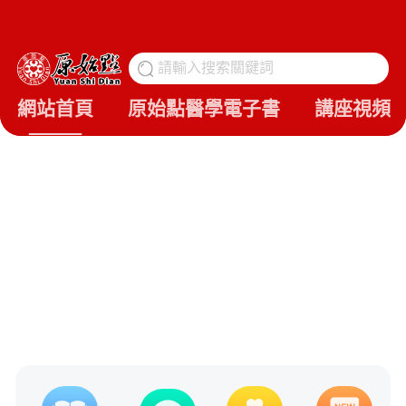
請輸入搜索關鍵詞
搜
網站首頁
原始點醫學電子書
講座視頻