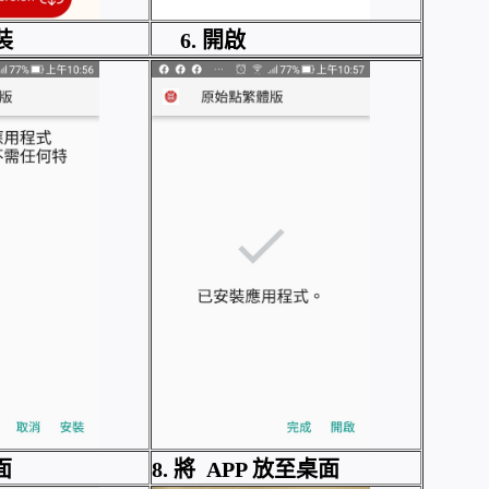
裝
6. 開啟
面
8. 將 APP 放至桌面