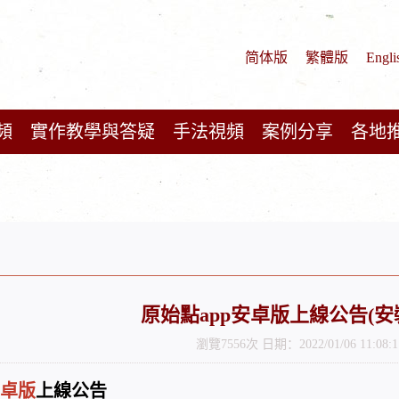
简体版
繁體版
Engli
頻
實作教學與答疑
手法視頻
案例分享
各地
原始點app安卓版上線公告(安
瀏覽7556次 日期：2022/01/06 11:08:1
安卓版
上線公告