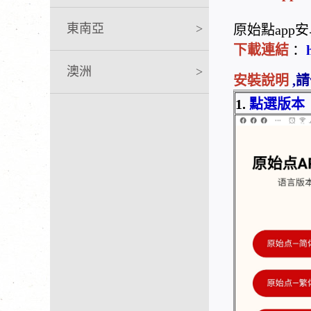
東南亞
>
原始點ap
下載連結
：
澳洲
>
安裝說明
,
1.
點選版本