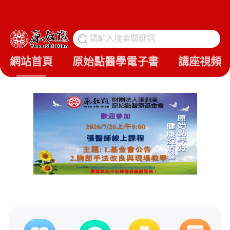
請輸入搜索關鍵詞
搜
網站首頁
原始點醫學電子書
講座視頻