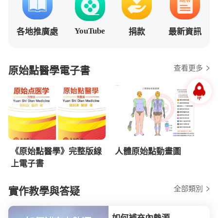
YouTube
各地推廣處
捐款
最新資訊
查看更多
原始點醫學電子書
《原始點醫學》完整版線
人體原始點動畫圖
上電子書
全部類別
實作教學與答疑