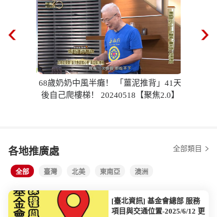
68歲奶奶中風半癱！ 「薑泥推背」41天
後自己爬樓梯！ 20240518【聚焦2.0】
全部類目
各地推廣處
全部
臺灣
北美
東南亞
澳洲
[臺北資訊] 基金會總部 服務
項目與交通位置-2025/6/12 更