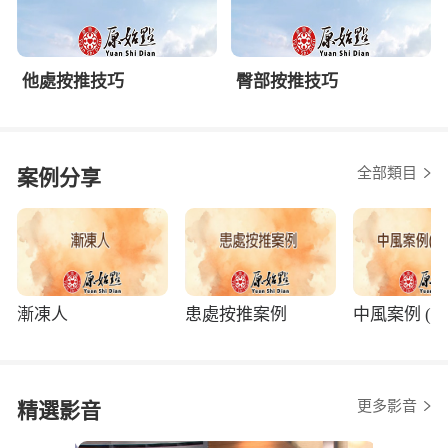
他處按推技巧
臀部按推技巧
全部類目
案例分享
漸凍人
患處按推案例
中風案例 (程
更多影音
精選影音