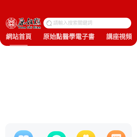
請輸入搜索關鍵詞
搜
網站首頁
原始點醫學電子書
講座視頻